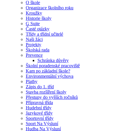
O škole
Organizace školního roku
Kroužky
Historie školy
G Suite
Časté otázky
Třídy a třídní učitelé
Naši žáci
Projekty
Školská rada
Prevence
Schránka důvěry
Školní poradenské pracoviště
Kam po základní škole?
Environmentální výchova
Platby
Zápis do 1. tříd
Stavba rozšíření školy
Přestupy do vyšších ročníků
Přípravná třída
Hudební třídy
Jazykové třídy
Sportovní třídy
Sport Na Výsluní
Hudba Na Výsluní