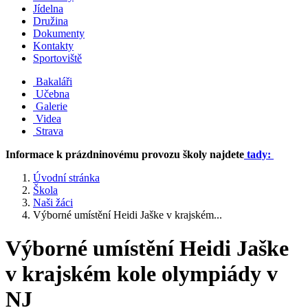
Jídelna
Družina
Dokumenty
Kontakty
Sportoviště
Bakaláři
Učebna
Galerie
Videa
Strava
Informace k prázdninovému provozu školy najdete
tady:
Úvodní stránka
Škola
Naši žáci
Výborné umístění Heidi Jaške v krajském...
Výborné umístění Heidi Jaške
v krajském kole olympiády v
NJ