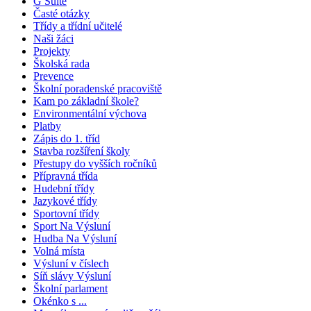
G Suite
Časté otázky
Třídy a třídní učitelé
Naši žáci
Projekty
Školská rada
Prevence
Školní poradenské pracoviště
Kam po základní škole?
Environmentální výchova
Platby
Zápis do 1. tříd
Stavba rozšíření školy
Přestupy do vyšších ročníků
Přípravná třída
Hudební třídy
Jazykové třídy
Sportovní třídy
Sport Na Výsluní
Hudba Na Výsluní
Volná místa
Výsluní v číslech
Síň slávy Výsluní
Školní parlament
Okénko s ...