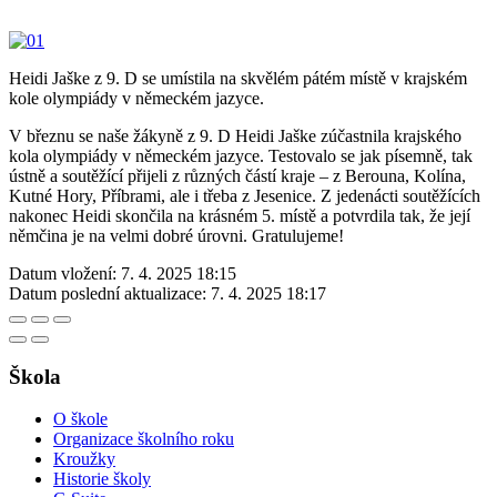
Heidi Jaške z 9. D se umístila na skvělém pátém místě v krajském
kole olympiády v německém jazyce.
V březnu se naše žákyně z 9. D Heidi Jaške zúčastnila krajského
kola olympiády v německém jazyce. Testovalo se jak písemně, tak
ústně a soutěžící přijeli z různých částí kraje – z Berouna, Kolína,
Kutné Hory, Příbrami, ale i třeba z Jesenice. Z jedenácti soutěžících
nakonec Heidi skončila na krásném 5. místě a potvrdila tak, že její
němčina je na velmi dobré úrovni. Gratulujeme!
Datum vložení:
7. 4. 2025 18:15
Datum poslední aktualizace:
7. 4. 2025 18:17
Škola
O škole
Organizace školního roku
Kroužky
Historie školy