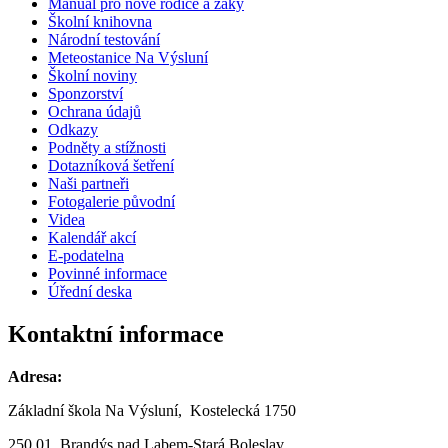
Manuál pro nové rodiče a žáky
Školní knihovna
Národní testování
Meteostanice Na Výsluní
Školní noviny
Sponzorství
Ochrana údajů
Odkazy
Podněty a stížnosti
Dotazníková šetření
Naši partneři
Fotogalerie původní
Videa
Kalendář akcí
E-podatelna
Povinné informace
Úřední deska
Kontaktní informace
Adresa:
Základní škola Na Výsluní, Kostelecká 1750
250 01, Brandýs nad Labem-Stará Boleslav