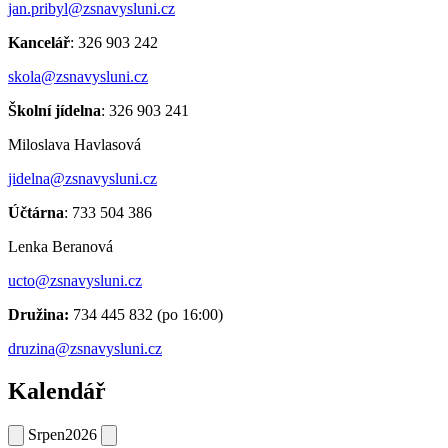
jan.pribyl@zsnavysluni.cz
Kancelář
: 326 903 242
skola@zsnavysluni.cz
Školní jídelna
: 326 903 241
Miloslava Havlasová
jidelna@zsnavysluni.cz
Účtárna
: 733 504 386
Lenka Beranová
ucto@zsnavysluni.cz
Družina:
734 445 832 (po 16:00)
druzina@zsnavysluni.cz
Kalendář
Srpen
2026