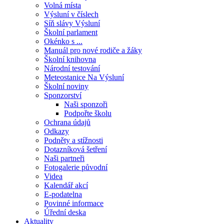
Volná místa
Výsluní v číslech
Síň slávy Výsluní
Školní parlament
Okénko s ...
Manuál pro nové rodiče a žáky
Školní knihovna
Národní testování
Meteostanice Na Výsluní
Školní noviny
Sponzorství
Naši sponzoři
Podpořte školu
Ochrana údajů
Odkazy
Podněty a stížnosti
Dotazníková šetření
Naši partneři
Fotogalerie původní
Videa
Kalendář akcí
E-podatelna
Povinné informace
Úřední deska
Aktuality