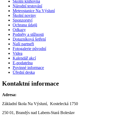
Školní knihovna
Národní testování
Meteostanice Na Výsluní
Školní noviny
Sponzorství
Ochrana údajů
Odkazy
Podněty a stížnosti
Dotazníková šetření
Naši partneři
Fotogalerie původní
Videa
Kalendář akcí
E-podatelna
Povinné informace
Úřední deska
Kontaktní informace
Adresa:
Základní škola Na Výsluní, Kostelecká 1750
250 01, Brandýs nad Labem-Stará Boleslav