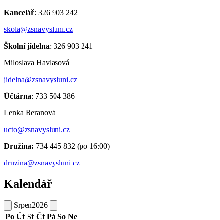
Kancelář
: 326 903 242
skola@zsnavysluni.cz
Školní jídelna
: 326 903 241
Miloslava Havlasová
jidelna@zsnavysluni.cz
Účtárna
: 733 504 386
Lenka Beranová
ucto@zsnavysluni.cz
Družina:
734 445 832 (po 16:00)
druzina@zsnavysluni.cz
Kalendář
Srpen
2026
Po
Út
St
Čt
Pá
So
Ne