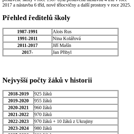
2017 a nástavba 6 tříd, nové tělocvičny a další prostory v roce 2025.
Přehled ředitelů školy
1987-1991
Alois Rus
1991-2011
Nina Kolářová
2011-2017
Jiří Mašín
2017-
Jan Přibyl
Nejvyšší počty žáků v historii
2018-2019
925 žáků
2019-2020
955 žáků
2020-2021
960 žáků
2021-2022
970 žáků
2022-2023
970 žáků + 10 žáků z Ukrajiny
2023-2024
980 žáků