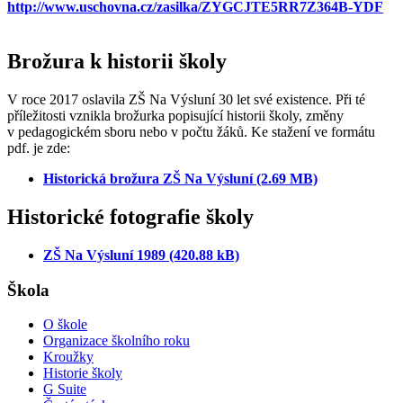
http://www.uschovna.cz/zasilka/ZYGCJTE5RR7Z364B-YDF
Brožura k historii školy
V roce 2017 oslavila ZŠ Na Výsluní 30 let své existence. Při té
příležitosti vznikla brožurka popisující historii školy, změny
v pedagogickém sboru nebo v počtu žáků. Ke stažení ve formátu
pdf. je zde:
Historická brožura ZŠ Na Výsluní (2.69 MB)
Historické fotografie školy
ZŠ Na Výsluní 1989 (420.88 kB)
Škola
O škole
Organizace školního roku
Kroužky
Historie školy
G Suite