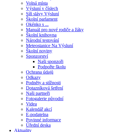
Volná místa
Výsluní v číslech
Síň slávy Výsluní
Školní parlament
Okénko s ...
Manuál pro nové rodiče a žáky
Školní knihovna
Národní testování
Meteostanice Na Výsluní
Školní noviny
Sponzorství
Naši sponzoři
Podpořte školu
Ochrana údajů
Odkazy
Podněty a stížnosti
Dotazníková šetření
Naši partneři
Fotogalerie původní
Videa
Kalendář akcí
E-podatelna
Povinné informace
Úřední deska
Aktuality