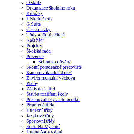
O škole
Organizace školního roku
Kroužky
Historie školy
G Suite
Časté otázky
Třídy a třídní učitelé
Naši žáci
Projekty
Školská rada
Prevence
Schránka důvěry
Školní poradenské pracoviště
Kam po základní škole?
Environmentální výchova
Platby
Zápis do 1. tříd
Stavba rozšíření školy
Přestupy do vyšších ročníků
Přípravná třída
Hudební třídy
Jazykové třídy
Sportovní třídy
Sport Na Výsluní
Hudba Na Výsluní