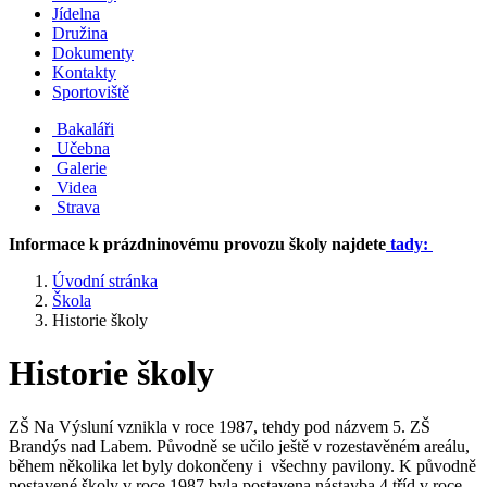
Jídelna
Družina
Dokumenty
Kontakty
Sportoviště
Bakaláři
Učebna
Galerie
Videa
Strava
Informace k prázdninovému provozu školy najdete
tady:
Úvodní stránka
Škola
Historie školy
Historie školy
ZŠ Na Výsluní vznikla v roce 1987, tehdy pod názvem 5. ZŠ
Brandýs nad Labem. Původně se učilo ještě v rozestavěném areálu,
během několika let byly dokončeny i všechny pavilony. K původně
postavené školy v roce 1987 byla postavena nástavba 4 tříd v roce