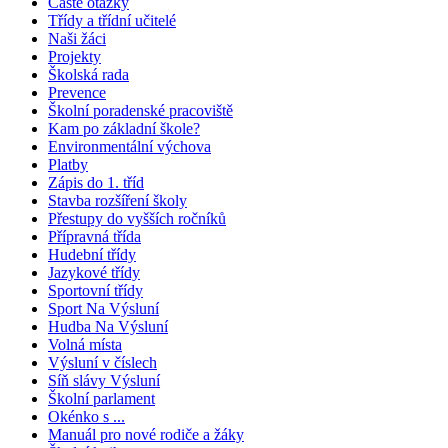
Časté otázky
Třídy a třídní učitelé
Naši žáci
Projekty
Školská rada
Prevence
Školní poradenské pracoviště
Kam po základní škole?
Environmentální výchova
Platby
Zápis do 1. tříd
Stavba rozšíření školy
Přestupy do vyšších ročníků
Přípravná třída
Hudební třídy
Jazykové třídy
Sportovní třídy
Sport Na Výsluní
Hudba Na Výsluní
Volná místa
Výsluní v číslech
Síň slávy Výsluní
Školní parlament
Okénko s ...
Manuál pro nové rodiče a žáky