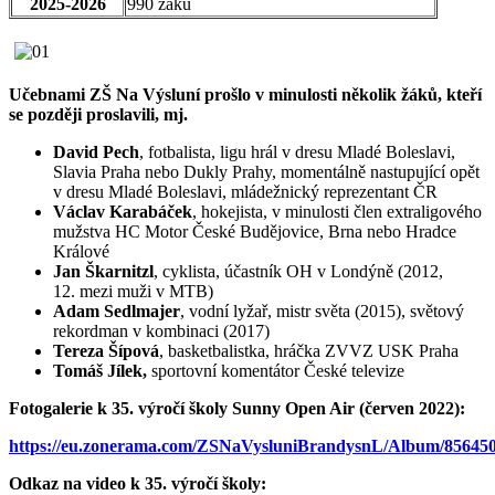
2025-2026
990 žáků
Učebnami ZŠ Na Výsluní prošlo v minulosti několik žáků, kteří
se později proslavili, mj.
David Pech
, fotbalista, ligu hrál v dresu Mladé Boleslavi,
Slavia Praha nebo Dukly Prahy, momentálně nastupující opět
v dresu Mladé Boleslavi, mládežnický reprezentant ČR
Václav Karabáček
, hokejista, v minulosti člen extraligového
mužstva HC Motor České Budějovice, Brna nebo Hradce
Králové
Jan Škarnitzl
, cyklista, účastník OH v Londýně (2012,
12. mezi muži v MTB)
Adam Sedlmajer
, vodní lyžař, mistr světa (2015), světový
rekordman v kombinaci (2017)
Tereza Šípová
, basketbalistka, hráčka ZVVZ USK Praha
Tomáš Jílek,
sportovní komentátor České televize
Fotogalerie k 35. výročí školy Sunny Open Air (červen 2022):
https://eu.zonerama.com/ZSNaVysluniBrandysnL/Album/85645
Odkaz na video k 35. výročí školy: