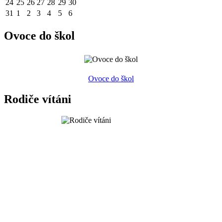
24
25
26
27
28
29
30
31
1
2
3
4
5
6
Ovoce do škol
Ovoce do škol
Rodiče vítáni