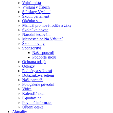
Volná místa
Výsluní v číslech
Síň slávy Výsluní
Školní parlament
Okénko s ...
Manuál pro nové rodiče a žáky
Školní knihovna
Národní testování
Meteostanice Na Výsluní
Školní noviny
Sponzorství
Naši sponzoři
Podpořte školu
Ochrana údajů
Odkazy
Podněty a stížnosti
Dotazníková šetření
Naši partneři
Fotogalerie původní
Videa
Kalendář akcí
E-podatelna
Povinné informace
Úřední deska
Aktuality