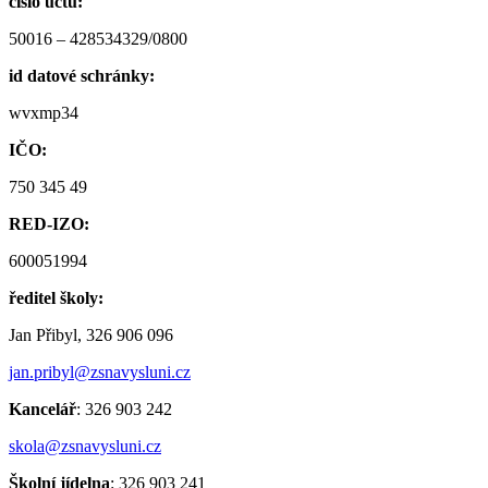
číslo účtu:
50016 – 428534329/0800
id datové schránky:
wvxmp34
IČO:
750 345 49
RED-IZO:
600051994
ředitel školy:
Jan Přibyl, 326 906 096
jan.pribyl@zsnavysluni.cz
Kancelář
: 326 903 242
skola@zsnavysluni.cz
Školní jídelna
: 326 903 241