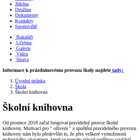
Jídelna
Družina
Dokumenty
Kontakty
Sportoviště
Bakaláři
Učebna
Galerie
Videa
Strava
Informace k prázdninovému provozu školy najdete
tady:
Úvodní stránka
Škola
Školní knihovna
Školní knihovna
Od prosince 2018 začal fungovat pravidelný provoz školní
knihovny. Motivací pro " oživení " a spuštění pravidelného provozu
knihovny nám bylo především to, že přes veškeré vymoženosti
technického charakteru, které se p
omalu stávají nedílnou součástí