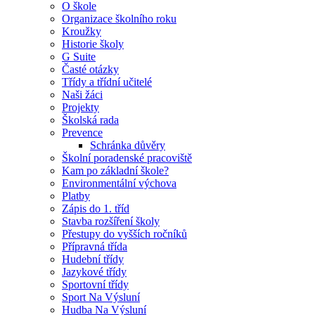
O škole
Organizace školního roku
Kroužky
Historie školy
G Suite
Časté otázky
Třídy a třídní učitelé
Naši žáci
Projekty
Školská rada
Prevence
Schránka důvěry
Školní poradenské pracoviště
Kam po základní škole?
Environmentální výchova
Platby
Zápis do 1. tříd
Stavba rozšíření školy
Přestupy do vyšších ročníků
Přípravná třída
Hudební třídy
Jazykové třídy
Sportovní třídy
Sport Na Výsluní
Hudba Na Výsluní