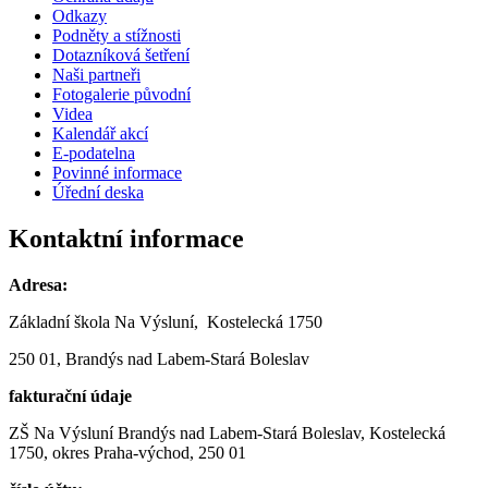
Odkazy
Podněty a stížnosti
Dotazníková šetření
Naši partneři
Fotogalerie původní
Videa
Kalendář akcí
E-podatelna
Povinné informace
Úřední deska
Kontaktní informace
Adresa:
Základní škola Na Výsluní, Kostelecká 1750
250 01, Brandýs nad Labem-Stará Boleslav
fakturační údaje
ZŠ Na Výsluní Brandýs nad Labem-Stará Boleslav, Kostelecká
1750, okres Praha-východ, 250 01