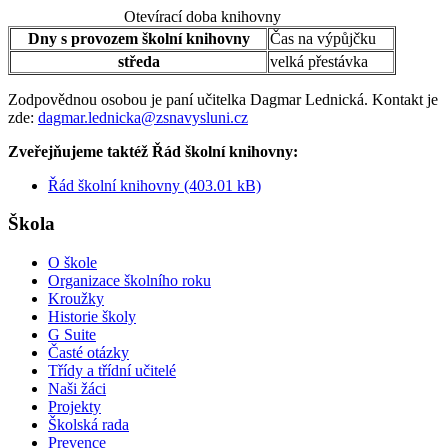
Otevírací doba knihovny
Dny s provozem školní knihovny
Čas na výpůjčku
středa
velká přestávka
Zodpovědnou osobou je paní učitelka Dagmar Lednická. Kontakt je
zde:
dagmar.lednicka@zsnavysluni.cz
Zveřejňujeme taktéž Řád školní knihovny:
Řád školní knihovny (403.01 kB)
Škola
O škole
Organizace školního roku
Kroužky
Historie školy
G Suite
Časté otázky
Třídy a třídní učitelé
Naši žáci
Projekty
Školská rada
Prevence