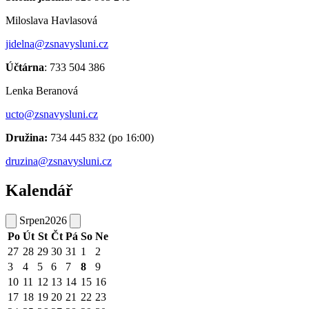
Miloslava Havlasová
jidelna@zsnavysluni.cz
Účtárna
: 733 504 386
Lenka Beranová
ucto@zsnavysluni.cz
Družina:
734 445 832 (po 16:00)
druzina@zsnavysluni.cz
Kalendář
Srpen
2026
Po
Út
St
Čt
Pá
So
Ne
27
28
29
30
31
1
2
3
4
5
6
7
8
9
10
11
12
13
14
15
16
17
18
19
20
21
22
23