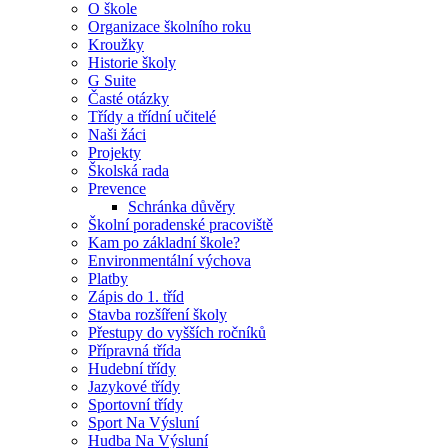
O škole
Organizace školního roku
Kroužky
Historie školy
G Suite
Časté otázky
Třídy a třídní učitelé
Naši žáci
Projekty
Školská rada
Prevence
Schránka důvěry
Školní poradenské pracoviště
Kam po základní škole?
Environmentální výchova
Platby
Zápis do 1. tříd
Stavba rozšíření školy
Přestupy do vyšších ročníků
Přípravná třída
Hudební třídy
Jazykové třídy
Sportovní třídy
Sport Na Výsluní
Hudba Na Výsluní