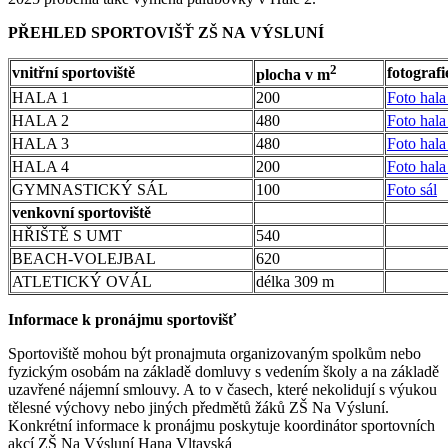
PŘEHLED SPORTOVIŠŤ ZŠ NA VÝSLUNÍ
2
vnitřní sportoviště
fotografi
plocha v m
HALA 1
200
Foto hala
HALA 2
480
Foto hala
HALA 3
480
Foto hala
HALA 4
200
Foto hala
GYMNASTICKÝ SÁL
100
Foto sál
venkovní sportoviště
HŘIŠTĚ S UMT
540
BEACH-VOLEJBAL
620
ATLETICKÝ OVÁL
délka 309 m
Informace k pronájmu sportovišť
Sportoviště mohou být pronajmuta organizovaným spolkům nebo
fyzickým osobám na základě domluvy s vedením školy a na základě
uzavřené nájemní smlouvy. A to v časech, které nekolidují s výukou
tělesné výchovy nebo jiných předmětů žáků ZŠ Na Výsluní.
Konkrétní informace k pronájmu poskytuje koordinátor sportovních
akcí ZŠ Na Výsluní Hana Vltavská