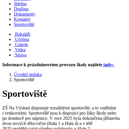
Jídelna
Družina
Dokumenty
Kontakty
Sportoviště
Bakaláři
Učebna
Galerie
Videa
Strava
Informace k prázdninovému provozu školy najdete
tady:
Úvodní stránka
Sportoviště
Sportoviště
ZŠ Na Výsluní disponuje rozsáhlými sportovišti, a to vnitřními
i venkovními. Sportoviště jsou k dispozici pro žáky školy nebo
po domluvě pro nájemce. V roce 2025 byla dokončena přístavba
dvou nových tělocvičen (Hala 1 a Hala 4) a v létě
2025 proběhla také výměna palubovky v Hale 2.