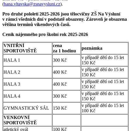
(
hana.vltavska@zsnavysluni.cz
).
Pro druhé pololetí 2025-2026 jsou tělocvičny ZŠ Na Výsluní
v rámci všedních dní v podstatě obsazeny. Zároveň je obsazena
většina termínů víkendových časů.
Ceník nájemného pro školní rok 2025-2026
VNITŘNÍ
cena
poznámka
SPORTOVIŠTĚ
za 1 hodinu
v případě dětí do 15 let
HALA 1
300 Kč
150 Kč
v případě dětí do 15 let
HALA 2
400 Kč
150 Kč
v případě dětí od 15 let
HALA 3
400 Kč
150 Kč
v případě dětí do 15 let
HALA 4
300 Kč
150 Kč
v případě dětí do 15 let
GYMNASTICKÝ SÁL
150 Kč
100 Kč
VENKOVNÍ
SPORTOVIŠTĚ
atletický ovál
100 Kč