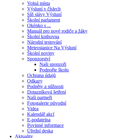
Volná místa
Výsluní v číslech
Síň slávy Výsluní
Školní parlament
Okénko s ...
Manuál pro nové rodiče a žáky
Školní knihovna
Národní testování
Meteostanice Na Výsluní
Školní noviny
Sponzorství
Naši sponzoři
Podpořte školu
Ochrana údajů
Odkazy
Podněty a stížnosti
Dotazníková šetření
Naši partneři
Fotogalerie původní
Videa
Kalendář akcí
E-podatelna
Povinné informace
Úřední deska
Aktuality