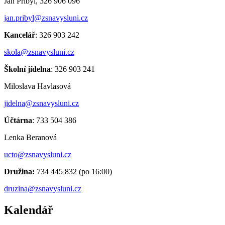
Jan Přibyl, 326 906 096
jan.pribyl@zsnavysluni.cz
Kancelář
: 326 903 242
skola@zsnavysluni.cz
Školní jídelna
: 326 903 241
Miloslava Havlasová
jidelna@zsnavysluni.cz
Účtárna
: 733 504 386
Lenka Beranová
ucto@zsnavysluni.cz
Družina:
734 445 832 (po 16:00)
druzina@zsnavysluni.cz
Kalendář