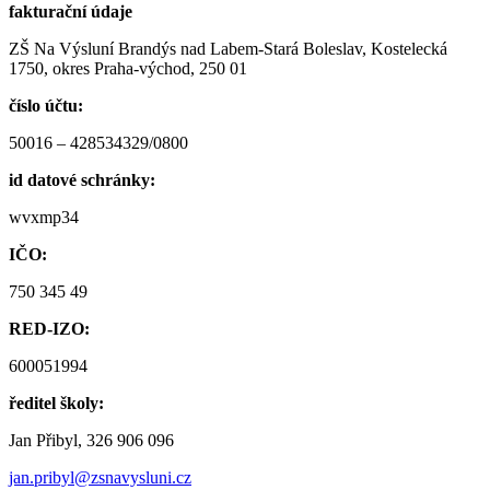
fakturační údaje
ZŠ Na Výsluní Brandýs nad Labem-Stará Boleslav, Kostelecká
1750, okres Praha-východ, 250 01
číslo účtu:
50016 – 428534329/0800
id datové schránky:
wvxmp34
IČO:
750 345 49
RED-IZO:
600051994
ředitel školy:
Jan Přibyl, 326 906 096
jan.pribyl@zsnavysluni.cz