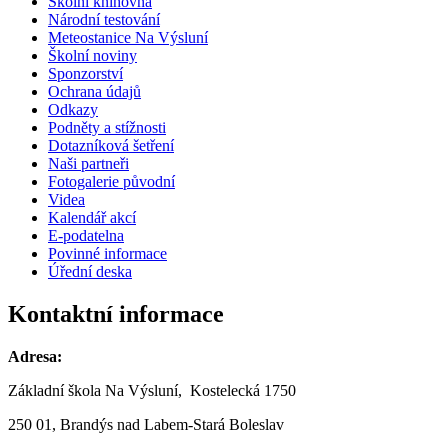
Školní knihovna
Národní testování
Meteostanice Na Výsluní
Školní noviny
Sponzorství
Ochrana údajů
Odkazy
Podněty a stížnosti
Dotazníková šetření
Naši partneři
Fotogalerie původní
Videa
Kalendář akcí
E-podatelna
Povinné informace
Úřední deska
Kontaktní informace
Adresa:
Základní škola Na Výsluní, Kostelecká 1750
250 01, Brandýs nad Labem-Stará Boleslav