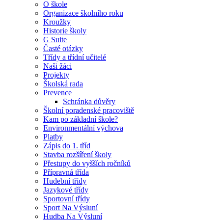
O škole
Organizace školního roku
Kroužky
Historie školy
G Suite
Časté otázky
Třídy a třídní učitelé
Naši žáci
Projekty
Školská rada
Prevence
Schránka důvěry
Školní poradenské pracoviště
Kam po základní škole?
Environmentální výchova
Platby
Zápis do 1. tříd
Stavba rozšíření školy
Přestupy do vyšších ročníků
Přípravná třída
Hudební třídy
Jazykové třídy
Sportovní třídy
Sport Na Výsluní
Hudba Na Výsluní