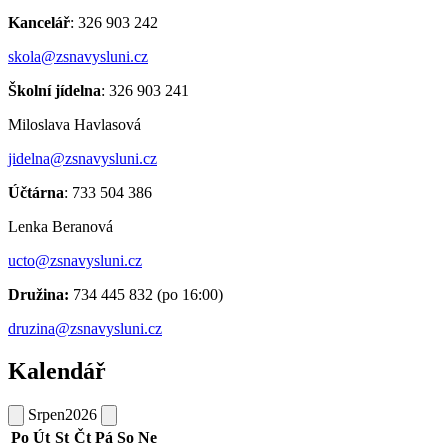
Kancelář
: 326 903 242
skola@zsnavysluni.cz
Školní jídelna
: 326 903 241
Miloslava Havlasová
jidelna@zsnavysluni.cz
Účtárna
: 733 504 386
Lenka Beranová
ucto@zsnavysluni.cz
Družina:
734 445 832 (po 16:00)
druzina@zsnavysluni.cz
Kalendář
Srpen
2026
Po
Út
St
Čt
Pá
So
Ne