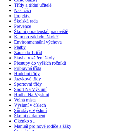
Třídy a třídní učitelé
Naši žáci
Projekty
Školská rada
Prevence
Školní poradenské pracoviště
Kam po základní škole?
Environmentální výchova
Platby
Zápis do 1. tříd
Stavba rozšíření školy
Přestupy do vyšších ročníků
Přípravná třída
Hudební třídy
Jazykové třídy
Sportovní třídy
Sport Na Výsluní
Hudba Na Výsluní
Volná místa
Výsluní v číslech
Síň slávy Výsluní
Školní parlament
Okénko s ...
Manuál pro nové rodiče a žáky