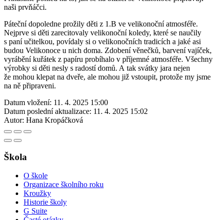
naši prvňáčci.
Páteční dopoledne prožily děti z 1.B ve velikonoční atmosféře.
Nejprve si děti zarecitovaly velikonoční koledy, které se naučily
s paní učitelkou, povídaly si o velikonočních tradicích a jaké asi
budou Velikonoce u nich doma. Zdobení věnečků, barvení vajíček,
vyrábění kuřátek z papíru probíhalo v příjemné atmosféře. Všechny
výrobky si děti nesly s radostí domů. A tak svátky jara nejen
že mohou klepat na dveře, ale mohou již vstoupit, protože my jsme
na ně připraveni.
Datum vložení:
11. 4. 2025 15:00
Datum poslední aktualizace:
11. 4. 2025 15:02
Autor:
Hana Kropáčková
Škola
O škole
Organizace školního roku
Kroužky
Historie školy
G Suite
Časté otázky