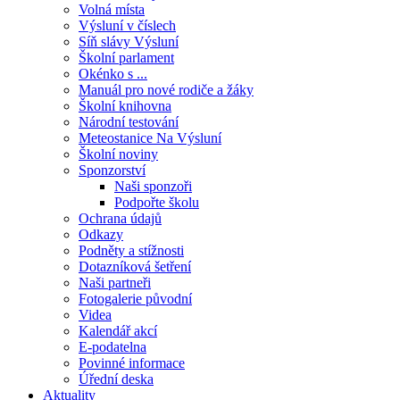
Volná místa
Výsluní v číslech
Síň slávy Výsluní
Školní parlament
Okénko s ...
Manuál pro nové rodiče a žáky
Školní knihovna
Národní testování
Meteostanice Na Výsluní
Školní noviny
Sponzorství
Naši sponzoři
Podpořte školu
Ochrana údajů
Odkazy
Podněty a stížnosti
Dotazníková šetření
Naši partneři
Fotogalerie původní
Videa
Kalendář akcí
E-podatelna
Povinné informace
Úřední deska
Aktuality