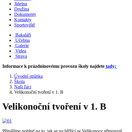
Jídelna
Družina
Dokumenty
Kontakty
Sportoviště
Bakaláři
Učebna
Galerie
Videa
Strava
Informace k prázdninovému provozu školy najdete
tady:
Úvodní stránka
Škola
Naši žáci
Velikonoční tvoření v 1. B
Velikonoční tvoření v 1. B
Přinášíme pohled na to, jak se na blížící se Velikonoce připravují