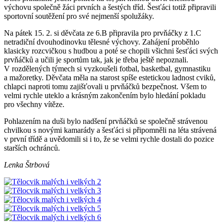
výchovu společně žáci prvních a šestých tříd. Šesťáci totiž připravili
sportovní soutěžení pro své nejmenší spolužáky.
Na pátek 15. 2. si děvčata ze 6.B připravila pro prvňáčky z 1.C
netradiční dvouhodinovku tělesné výchovy. Zahájení proběhlo
klasicky rozcvičkou s hudbou a poté se chopili všichni šesťáci svých
prvňáčků a učili je sportům tak, jak je třeba ještě nepoznali.
V rozdělených týmech si vyzkoušeli fotbal, basketbal, gymnastiku
a mažoretky. Děvčata měla na starost spíše estetickou ladnost cviků,
chlapci naproti tomu zajišťovali u prvňáčků bezpečnost. Všem to
velmi rychle uteklo a krásným zakončením bylo hledání pokladu
pro všechny vítěze.
Pohlazením na duši bylo nadšení prvňáčků se společně strávenou
chvilkou s novými kamarády a šesťáci si připomněli na léta strávená
v první třídě a uvědomili si i to, že se velmi rychle dostali do pozice
starších ochránců.
Lenka Štrbová