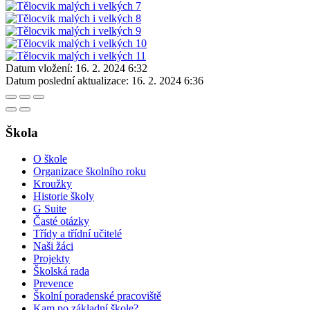
Datum vložení:
16. 2. 2024 6:32
Datum poslední aktualizace:
16. 2. 2024 6:36
Škola
O škole
Organizace školního roku
Kroužky
Historie školy
G Suite
Časté otázky
Třídy a třídní učitelé
Naši žáci
Projekty
Školská rada
Prevence
Školní poradenské pracoviště
Kam po základní škole?