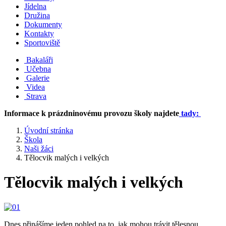
Jídelna
Družina
Dokumenty
Kontakty
Sportoviště
Bakaláři
Učebna
Galerie
Videa
Strava
Informace k prázdninovému provozu školy najdete
tady:
Úvodní stránka
Škola
Naši žáci
Tělocvik malých i velkých
Tělocvik malých i velkých
Dnes přinášíme jeden pohled na to, jak mohou trávit tělesnou