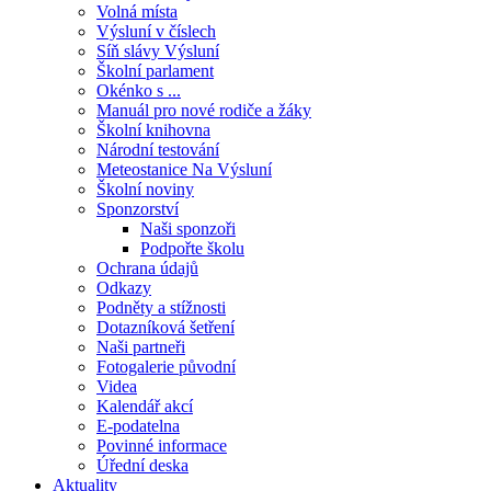
Volná místa
Výsluní v číslech
Síň slávy Výsluní
Školní parlament
Okénko s ...
Manuál pro nové rodiče a žáky
Školní knihovna
Národní testování
Meteostanice Na Výsluní
Školní noviny
Sponzorství
Naši sponzoři
Podpořte školu
Ochrana údajů
Odkazy
Podněty a stížnosti
Dotazníková šetření
Naši partneři
Fotogalerie původní
Videa
Kalendář akcí
E-podatelna
Povinné informace
Úřední deska
Aktuality