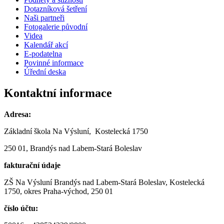
Dotazníková šetření
Naši partneři
Fotogalerie původní
Videa
Kalendář akcí
E-podatelna
Povinné informace
Úřední deska
Kontaktní informace
Adresa:
Základní škola Na Výsluní, Kostelecká 1750
250 01, Brandýs nad Labem-Stará Boleslav
fakturační údaje
ZŠ Na Výsluní Brandýs nad Labem-Stará Boleslav, Kostelecká
1750, okres Praha-východ, 250 01
číslo účtu: