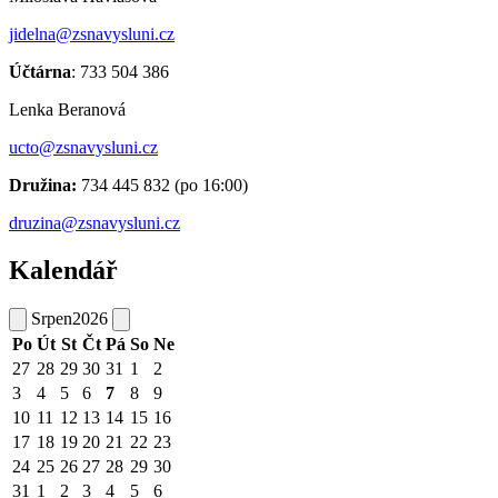
jidelna@zsnavysluni.cz
Účtárna
: 733 504 386
Lenka Beranová
ucto@zsnavysluni.cz
Družina:
734 445 832 (po 16:00)
druzina@zsnavysluni.cz
Kalendář
Srpen
2026
Po
Út
St
Čt
Pá
So
Ne
27
28
29
30
31
1
2
3
4
5
6
7
8
9
10
11
12
13
14
15
16
17
18
19
20
21
22
23
24
25
26
27
28
29
30
31
1
2
3
4
5
6