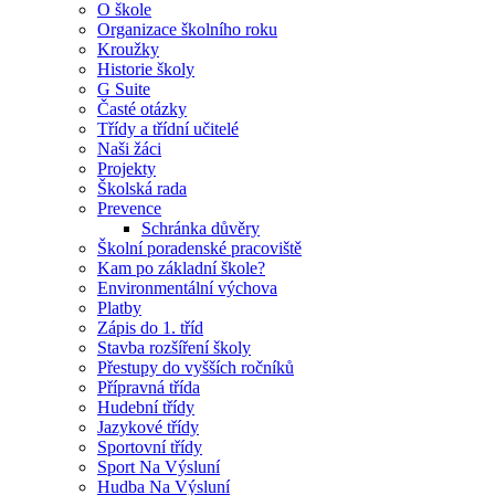
O škole
Organizace školního roku
Kroužky
Historie školy
G Suite
Časté otázky
Třídy a třídní učitelé
Naši žáci
Projekty
Školská rada
Prevence
Schránka důvěry
Školní poradenské pracoviště
Kam po základní škole?
Environmentální výchova
Platby
Zápis do 1. tříd
Stavba rozšíření školy
Přestupy do vyšších ročníků
Přípravná třída
Hudební třídy
Jazykové třídy
Sportovní třídy
Sport Na Výsluní
Hudba Na Výsluní