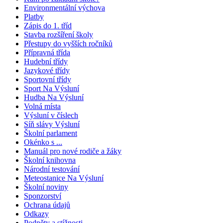
Environmentální výchova
Platby
Zápis do 1. tříd
Stavba rozšíření školy
Přestupy do vyšších ročníků
Přípravná třída
Hudební třídy
Jazykové třídy
Sportovní třídy
Sport Na Výsluní
Hudba Na Výsluní
Volná místa
Výsluní v číslech
Síň slávy Výsluní
Školní parlament
Okénko s ...
Manuál pro nové rodiče a žáky
Školní knihovna
Národní testování
Meteostanice Na Výsluní
Školní noviny
Sponzorství
Ochrana údajů
Odkazy
Podněty a stížnosti