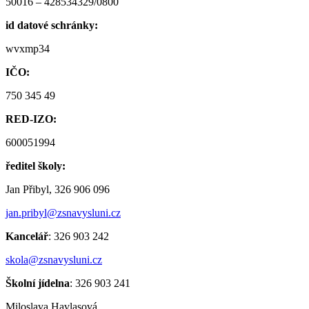
50016 – 428534329/0800
id datové schránky:
wvxmp34
IČO:
750 345 49
RED-IZO:
600051994
ředitel školy:
Jan Přibyl, 326 906 096
jan.pribyl@zsnavysluni.cz
Kancelář
: 326 903 242
skola@zsnavysluni.cz
Školní jídelna
: 326 903 241
Miloslava Havlasová