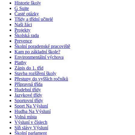
Historie školy
G Suite
Časté otázky
Třídy a třídní učitelé
Naši žáci
Projekty
Školská rada
Prevence
Školní poradenské pracoviště
Kam po základní škole?
Environmentální výchova
Platby
Zápis do 1. tříd
Stavba rozšíření školy
Přestupy do vyšších ročníků
Přípravná třída
Hudební třídy
Jazykové třídy
Sportovní třídy
Sport Na Výsluní
Hudba Na Výsluní
Volná místa
Výsluní v číslech
Síň slávy Výsluní
Školní parlament