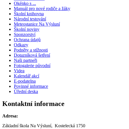
Okénko s ...
Manuál pro nové rodiče a žáky
Školní knihovna
Národní testování
Meteostanice Na Výsluní
Školní noviny
Sponzorství
Ochrana údajů
Odkazy
Podněty a stížnosti
Dotazníková šetření
Naši partneři
Fotogalerie původní
Videa
Kalendář akcí
E-podatelna
Povinné informace
Úřední deska
Kontaktní informace
Adresa:
Základní škola Na Výsluní, Kostelecká 1750