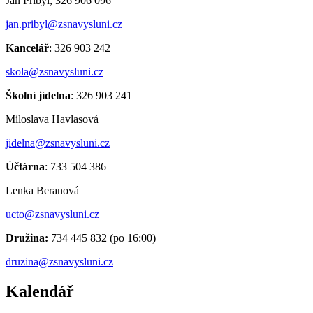
Jan Přibyl, 326 906 096
jan.pribyl@zsnavysluni.cz
Kancelář
: 326 903 242
skola@zsnavysluni.cz
Školní jídelna
: 326 903 241
Miloslava Havlasová
jidelna@zsnavysluni.cz
Účtárna
: 733 504 386
Lenka Beranová
ucto@zsnavysluni.cz
Družina:
734 445 832 (po 16:00)
druzina@zsnavysluni.cz
Kalendář