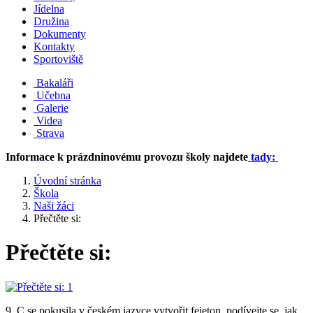
Jídelna
Družina
Dokumenty
Kontakty
Sportoviště
Bakaláři
Učebna
Galerie
Videa
Strava
Informace k prázdninovému provozu školy najdete
tady:
Úvodní stránka
Škola
Naši žáci
Přečtěte si:
Přečtěte si:
9. C se pokusila v českém jazyce vytvořit fejeton, podívejte se, jak