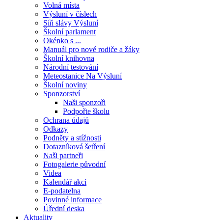
Volná místa
Výsluní v číslech
Síň slávy Výsluní
Školní parlament
Okénko s ...
Manuál pro nové rodiče a žáky
Školní knihovna
Národní testování
Meteostanice Na Výsluní
Školní noviny
Sponzorství
Naši sponzoři
Podpořte školu
Ochrana údajů
Odkazy
Podněty a stížnosti
Dotazníková šetření
Naši partneři
Fotogalerie původní
Videa
Kalendář akcí
E-podatelna
Povinné informace
Úřední deska
Aktuality