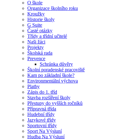
O škole
Organizace školního roku
Kroužky
Historie školy
G Suite
Časté otázky
Třídy a třídní učitelé
Naši žáci
Projekty
Školská rada
Prevence
Schránka důvěry
Školní poradenské pracoviště
Kam po základní škole?
Environmentální výchova
Platby
Zápis do 1. tříd
Stavba rozšíření školy
Přestupy do vyšších ročníků
Přípravná třída
Hudební třídy
Jazykové třídy
Sportovní třídy
Sport Na Výsluní
Hudba Na Výsluní