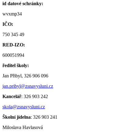
id datové schránky:
wvxmp34
IČO:
750 345 49
RED-IZO:
600051994
ředitel školy:
Jan Přibyl, 326 906 096
jan.pribyl@zsnavysluni.cz
Kancelář
: 326 903 242
skola@zsnavysluni.cz
Školní jídelna
: 326 903 241
Miloslava Havlasová