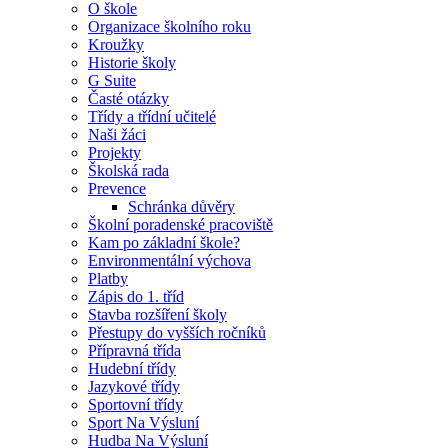
O škole
Organizace školního roku
Kroužky
Historie školy
G Suite
Časté otázky
Třídy a třídní učitelé
Naši žáci
Projekty
Školská rada
Prevence
Schránka důvěry
Školní poradenské pracoviště
Kam po základní škole?
Environmentální výchova
Platby
Zápis do 1. tříd
Stavba rozšíření školy
Přestupy do vyšších ročníků
Přípravná třída
Hudební třídy
Jazykové třídy
Sportovní třídy
Sport Na Výsluní
Hudba Na Výsluní