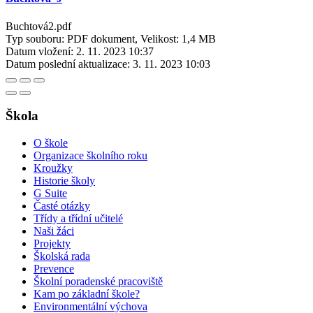
Buchtová2.pdf
Typ souboru: PDF dokument, Velikost: 1,4 MB
Datum vložení:
2. 11. 2023 10:37
Datum poslední aktualizace:
3. 11. 2023 10:03
Škola
O škole
Organizace školního roku
Kroužky
Historie školy
G Suite
Časté otázky
Třídy a třídní učitelé
Naši žáci
Projekty
Školská rada
Prevence
Školní poradenské pracoviště
Kam po základní škole?
Environmentální výchova