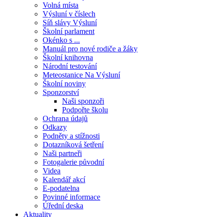
Volná místa
Výsluní v číslech
Síň slávy Výsluní
Školní parlament
Okénko s ...
Manuál pro nové rodiče a žáky
Školní knihovna
Národní testování
Meteostanice Na Výsluní
Školní noviny
Sponzorství
Naši sponzoři
Podpořte školu
Ochrana údajů
Odkazy
Podněty a stížnosti
Dotazníková šetření
Naši partneři
Fotogalerie původní
Videa
Kalendář akcí
E-podatelna
Povinné informace
Úřední deska
Aktuality