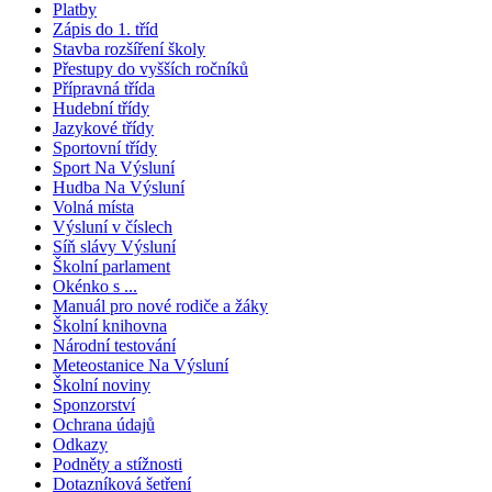
Platby
Zápis do 1. tříd
Stavba rozšíření školy
Přestupy do vyšších ročníků
Přípravná třída
Hudební třídy
Jazykové třídy
Sportovní třídy
Sport Na Výsluní
Hudba Na Výsluní
Volná místa
Výsluní v číslech
Síň slávy Výsluní
Školní parlament
Okénko s ...
Manuál pro nové rodiče a žáky
Školní knihovna
Národní testování
Meteostanice Na Výsluní
Školní noviny
Sponzorství
Ochrana údajů
Odkazy
Podněty a stížnosti
Dotazníková šetření