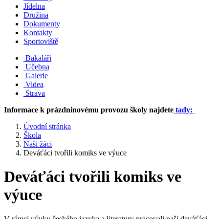
Jídelna
Družina
Dokumenty
Kontakty
Sportoviště
Bakaláři
Učebna
Galerie
Videa
Strava
Informace k prázdninovému provozu školy najdete
tady:
Úvodní stránka
Škola
Naši žáci
Deváťáci tvořili komiks ve výuce
Deváťáci tvořili komiks ve
výuce
V rámci výuky českého jazyka a literatury pracovali naši deváťáci