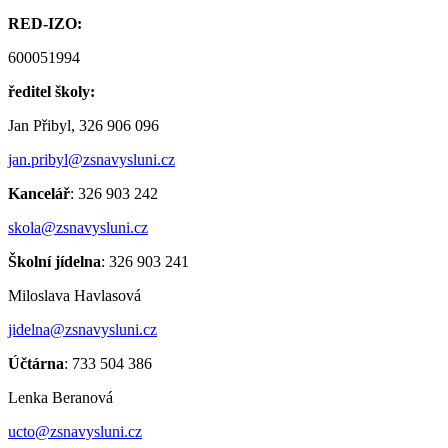
RED-IZO:
600051994
ředitel školy:
Jan Přibyl, 326 906 096
jan.pribyl@zsnavysluni.cz
Kancelář
: 326 903 242
skola@zsnavysluni.cz
Školní jídelna
: 326 903 241
Miloslava Havlasová
jidelna@zsnavysluni.cz
Účtárna
: 733 504 386
Lenka Beranová
ucto@zsnavysluni.cz