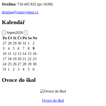
Družina:
734 445 832 (po 16:00)
druzina@zsnavysluni.cz
Kalendář
Srpen
2026
Po
Út
St
Čt
Pá
So
Ne
27
28
29
30
31
1
2
3
4
5
6
7
8
9
10
11
12
13
14
15
16
17
18
19
20
21
22
23
24
25
26
27
28
29
30
31
1
2
3
4
5
6
Ovoce do škol
Ovoce do škol