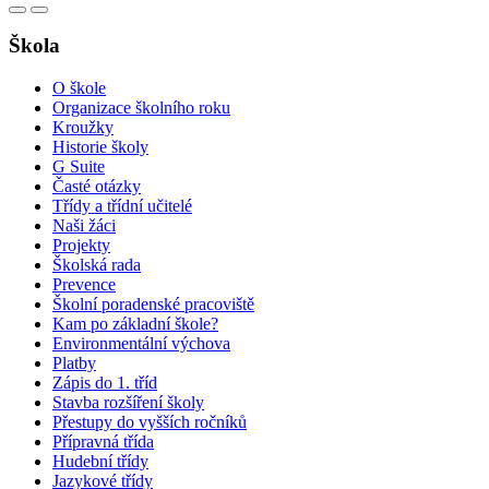
Škola
O škole
Organizace školního roku
Kroužky
Historie školy
G Suite
Časté otázky
Třídy a třídní učitelé
Naši žáci
Projekty
Školská rada
Prevence
Školní poradenské pracoviště
Kam po základní škole?
Environmentální výchova
Platby
Zápis do 1. tříd
Stavba rozšíření školy
Přestupy do vyšších ročníků
Přípravná třída
Hudební třídy
Jazykové třídy