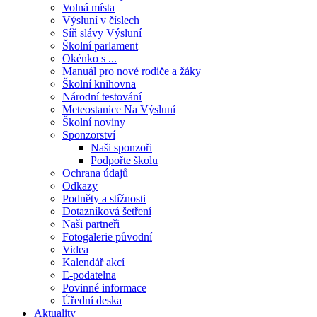
Volná místa
Výsluní v číslech
Síň slávy Výsluní
Školní parlament
Okénko s ...
Manuál pro nové rodiče a žáky
Školní knihovna
Národní testování
Meteostanice Na Výsluní
Školní noviny
Sponzorství
Naši sponzoři
Podpořte školu
Ochrana údajů
Odkazy
Podněty a stížnosti
Dotazníková šetření
Naši partneři
Fotogalerie původní
Videa
Kalendář akcí
E-podatelna
Povinné informace
Úřední deska
Aktuality