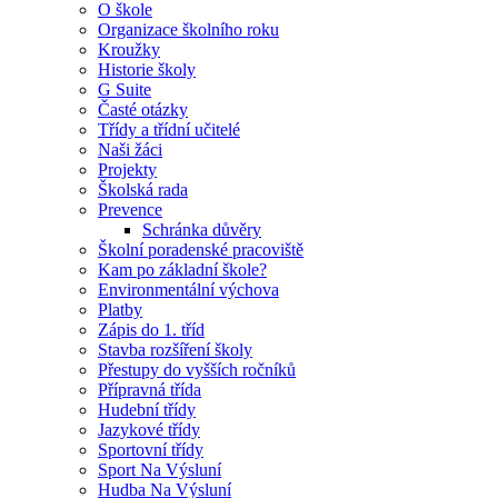
O škole
Organizace školního roku
Kroužky
Historie školy
G Suite
Časté otázky
Třídy a třídní učitelé
Naši žáci
Projekty
Školská rada
Prevence
Schránka důvěry
Školní poradenské pracoviště
Kam po základní škole?
Environmentální výchova
Platby
Zápis do 1. tříd
Stavba rozšíření školy
Přestupy do vyšších ročníků
Přípravná třída
Hudební třídy
Jazykové třídy
Sportovní třídy
Sport Na Výsluní
Hudba Na Výsluní