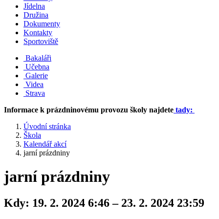
Jídelna
Družina
Dokumenty
Kontakty
Sportoviště
Bakaláři
Učebna
Galerie
Videa
Strava
Informace k prázdninovému provozu školy najdete
tady:
Úvodní stránka
Škola
Kalendář akcí
jarní prázdniny
jarní prázdniny
Kdy:
19. 2. 2024 6:46 – 23. 2. 2024 23:59