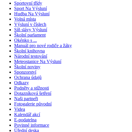
Sportovní třídy
Sport Na Výsluní
Hudba Na Výsluní
Volná místa
Výsluní v číslech
Síň slávy Výsluní
Školní parlament
Okénko s ...
Manuál pro nové rodiče a žáky
Školní knihovna
Národní testování
Meteostanice Na Výsluní
Školní noviny
Sponzorství
Ochrana údajů
Odkazy
Podněty a stížnosti
Dotazníková šetření
Naši partneři
Fotogalerie původní
Videa
Kalendář akcí
E-podatelna
Povinné informace
Úřední deska