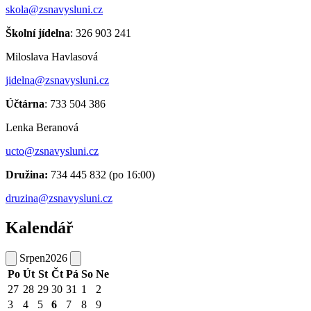
skola@zsnavysluni.cz
Školní jídelna
: 326 903 241
Miloslava Havlasová
jidelna@zsnavysluni.cz
Účtárna
: 733 504 386
Lenka Beranová
ucto@zsnavysluni.cz
Družina:
734 445 832 (po 16:00)
druzina@zsnavysluni.cz
Kalendář
Srpen
2026
Po
Út
St
Čt
Pá
So
Ne
27
28
29
30
31
1
2
3
4
5
6
7
8
9