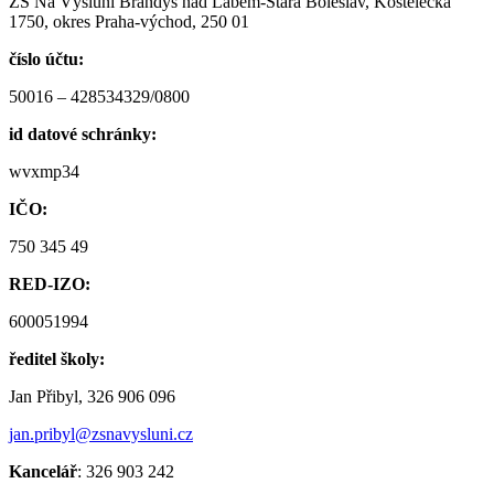
ZŠ Na Výsluní Brandýs nad Labem-Stará Boleslav, Kostelecká
1750, okres Praha-východ, 250 01
číslo účtu:
50016 – 428534329/0800
id datové schránky:
wvxmp34
IČO:
750 345 49
RED-IZO:
600051994
ředitel školy:
Jan Přibyl, 326 906 096
jan.pribyl@zsnavysluni.cz
Kancelář
: 326 903 242