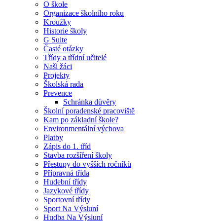
O škole
Organizace školního roku
Kroužky
Historie školy
G Suite
Časté otázky
Třídy a třídní učitelé
Naši žáci
Projekty
Školská rada
Prevence
Schránka důvěry
Školní poradenské pracoviště
Kam po základní škole?
Environmentální výchova
Platby
Zápis do 1. tříd
Stavba rozšíření školy
Přestupy do vyšších ročníků
Přípravná třída
Hudební třídy
Jazykové třídy
Sportovní třídy
Sport Na Výsluní
Hudba Na Výsluní