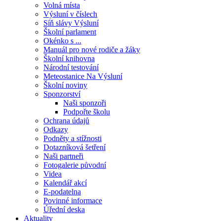
Volná místa
Výsluní v číslech
Síň slávy Výsluní
Školní parlament
Okénko s ...
Manuál pro nové rodiče a žáky
Školní knihovna
Národní testování
Meteostanice Na Výsluní
Školní noviny
Sponzorství
Naši sponzoři
Podpořte školu
Ochrana údajů
Odkazy
Podněty a stížnosti
Dotazníková šetření
Naši partneři
Fotogalerie původní
Videa
Kalendář akcí
E-podatelna
Povinné informace
Úřední deska
Aktuality