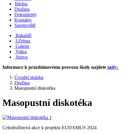
Jídelna
Družina
Dokumenty
Kontakty
Sportoviště
Bakaláři
Učebna
Galerie
Videa
Strava
Informace k prázdninovému provozu školy najdete
tady:
Úvodní stránka
Družina
Masopustní diskotéka
Masopustní diskotéka
Celodružinová akce k projektu EUDAMUS 2024