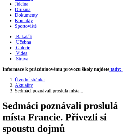
Jídelna
Družina
Dokumenty
Kontakty
Sportoviště
Bakaláři
Učebna
Galerie
Videa
Strava
Informace k prázdninovému provozu školy najdete
tady:
Úvodní stránka
Aktuality
Sedmáci poznávali proslulá místa...
Sedmáci poznávali proslulá
místa Francie. Přivezli si
spoustu dojmů