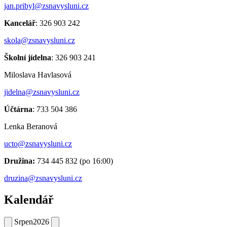
jan.pribyl@zsnavysluni.cz
Kancelář
: 326 903 242
skola@zsnavysluni.cz
Školní jídelna
: 326 903 241
Miloslava Havlasová
jidelna@zsnavysluni.cz
Účtárna
: 733 504 386
Lenka Beranová
ucto@zsnavysluni.cz
Družina:
734 445 832 (po 16:00)
druzina@zsnavysluni.cz
Kalendář
Srpen
2026