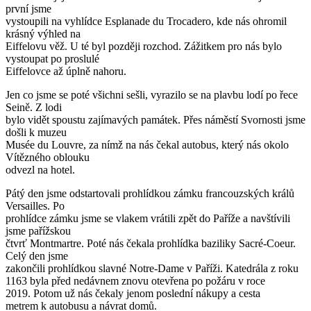
první jsme
vystoupili na vyhlídce Esplanade du Trocadero, kde nás ohromil
krásný výhled na
Eiffelovu věž. U té byl později rozchod. Zážitkem pro nás bylo
vystoupat po proslulé
Eiffelovce až úplně nahoru.
Jen co jsme se poté všichni sešli, vyrazilo se na plavbu lodí po řece
Seině. Z lodi
bylo vidět spoustu zajímavých památek. Přes náměstí Svornosti jsme
došli k muzeu
Musée du Louvre, za nímž na nás čekal autobus, který nás okolo
Vítězného oblouku
odvezl na hotel.
Pátý den jsme odstartovali prohlídkou zámku francouzských králů
Versailles. Po
prohlídce zámku jsme se vlakem vrátili zpět do Paříže a navštívili
jsme pařížskou
čtvrť Montmartre. Poté nás čekala prohlídka baziliky Sacré-Coeur.
Celý den jsme
zakončili prohlídkou slavné Notre-Dame v Paříži. Katedrála z roku
1163 byla před nedávnem znovu otevřena po požáru v roce
2019. Potom už nás čekaly jenom poslední nákupy a cesta
metrem k autobusu a návrat domů.