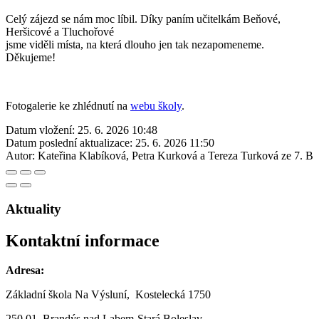
Celý zájezd se nám moc líbil. Díky paním učitelkám Beňové,
Heršicové a Tluchořové
jsme viděli místa, na která dlouho jen tak nezapomeneme.
Děkujeme!
Fotogalerie ke zhlédnutí na
webu školy
.
Datum vložení:
25. 6. 2026 10:48
Datum poslední aktualizace:
25. 6. 2026 11:50
Autor:
Kateřina Klabíková, Petra Kurková a Tereza Turková ze 7. B
Aktuality
Kontaktní informace
Adresa:
Základní škola Na Výsluní, Kostelecká 1750
250 01, Brandýs nad Labem-Stará Boleslav