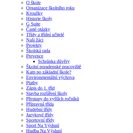
O škole
Organizace školního roku
Kroužky
Historie školy
G Suite
Časté otázky
Třídy a třídní učitelé
Naši žáci
Projekty
Školská rada
Prevence
Schránka důvěry
Školní poradenské pracoviště
Kam po základní škole?
Environmentální výchova
Platby
Zápis do 1. tříd
Stavba rozšíření školy
Přestupy do vyšších ročníků
Přípravná třída
Hudební třídy
Jazykové třídy
Sportovní třídy
Sport Na Výsluní
Hudba Na Výsluní