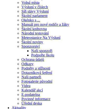
Volná místa
Výsluní v číslech
Síň slávy Výsluní
Školní parlament
Okénko s ...
Manuál pro nové rodiče a žáky
Školní knihovna
Národní testování
Meteostanice Na Výsluní
Školní noviny
Sponzorství
Naši sponzoři
Podpořte školu
Ochrana údajů
Odkazy
Podněty a stížnosti
Dotazníková šetření
Naši partneři
Fotogalerie původní
Videa
Kalendář akcí
E-podatelna
Povinné informace
Úřední deska
Aktuality