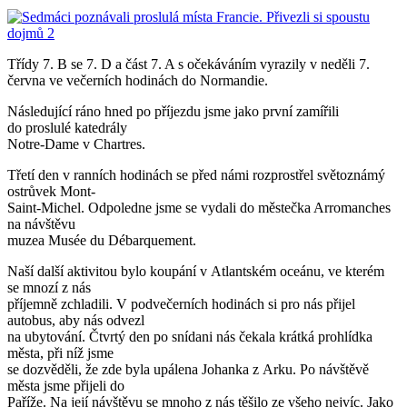
Třídy 7. B se 7. D a část 7. A s očekáváním vyrazily v neděli 7.
června ve večerních hodinách do Normandie.
Následující ráno hned po příjezdu jsme jako první zamířili
do proslulé katedrály
Notre-Dame v Chartres.
Třetí den v ranních hodinách se před námi rozprostřel světoznámý
ostrůvek Mont-
Saint-Michel. Odpoledne jsme se vydali do městečka Arromanches
na návštěvu
muzea Musée du Débarquement.
Naší další aktivitou bylo koupání v Atlantském oceánu, ve kterém
se mnozí z nás
příjemně zchladili. V podvečerních hodinách si pro nás přijel
autobus, aby nás odvezl
na ubytování. Čtvrtý den po snídani nás čekala krátká prohlídka
města, při níž jsme
se dozvěděli, že zde byla upálena Johanka z Arku. Po návštěvě
města jsme přijeli do
Paříže. Na její návštěvu se mnoho z nás těšilo ze všeho nejvíc. Jako