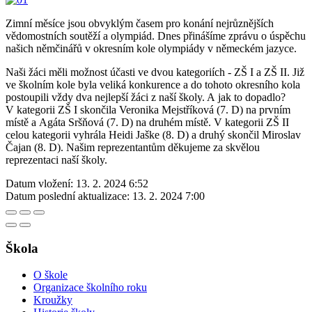
Zimní měsíce jsou obvyklým časem pro konání nejrůznějších
vědomostních soutěží a olympiád. Dnes přinášíme zprávu o úspěchu
našich němčinářů v okresním kole olympiády v německém jazyce.
Naši žáci měli možnost účasti ve dvou kategoriích - ZŠ I a ZŠ II. Již
ve školním kole byla veliká konkurence a do tohoto okresního kola
postoupili vždy dva nejlepší žáci z naší školy. A jak to dopadlo?
V kategorii ZŠ I skončila Veronika Mejstříková (7. D) na prvním
místě a Agáta Sršňová (7. D) na druhém místě. V kategorii ZŠ II
celou kategorii vyhrála Heidi Jaške (8. D) a druhý skončil Miroslav
Čajan (8. D). Našim reprezentantům děkujeme za skvělou
reprezentaci naší školy.
Datum vložení:
13. 2. 2024 6:52
Datum poslední aktualizace:
13. 2. 2024 7:00
Škola
O škole
Organizace školního roku
Kroužky