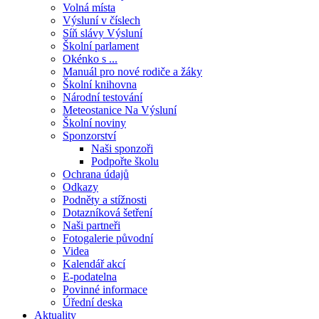
Volná místa
Výsluní v číslech
Síň slávy Výsluní
Školní parlament
Okénko s ...
Manuál pro nové rodiče a žáky
Školní knihovna
Národní testování
Meteostanice Na Výsluní
Školní noviny
Sponzorství
Naši sponzoři
Podpořte školu
Ochrana údajů
Odkazy
Podněty a stížnosti
Dotazníková šetření
Naši partneři
Fotogalerie původní
Videa
Kalendář akcí
E-podatelna
Povinné informace
Úřední deska
Aktuality