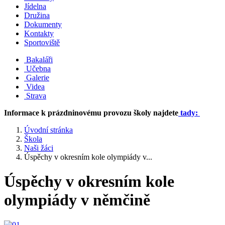
Jídelna
Družina
Dokumenty
Kontakty
Sportoviště
Bakaláři
Učebna
Galerie
Videa
Strava
Informace k prázdninovému provozu školy najdete
tady:
Úvodní stránka
Škola
Naši žáci
Úspěchy v okresním kole olympiády v...
Úspěchy v okresním kole
olympiády v němčině