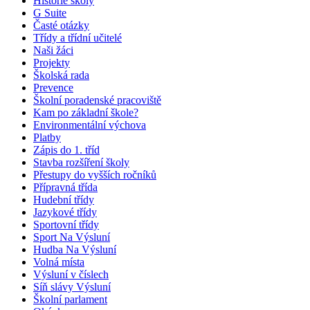
Historie školy
G Suite
Časté otázky
Třídy a třídní učitelé
Naši žáci
Projekty
Školská rada
Prevence
Školní poradenské pracoviště
Kam po základní škole?
Environmentální výchova
Platby
Zápis do 1. tříd
Stavba rozšíření školy
Přestupy do vyšších ročníků
Přípravná třída
Hudební třídy
Jazykové třídy
Sportovní třídy
Sport Na Výsluní
Hudba Na Výsluní
Volná místa
Výsluní v číslech
Síň slávy Výsluní
Školní parlament