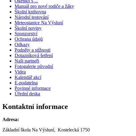
Okénko s ...
Manuál pro nové rodiče a žáky
Školní knihovna
Národní testování
Meteostanice Na Výsluní
Školní noviny
Sponzorství
Ochrana údajů
Odkazy
Podněty a stížnosti
Dotazníková šetření
Naši partneři
Fotogalerie původní
Videa
Kalendář akcí
E-podatelna
Povinné informace
Úřední deska
Kontaktní informace
Adresa:
Základní škola Na Výsluní, Kostelecká 1750