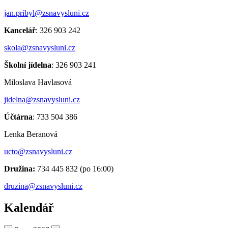
jan.pribyl@zsnavysluni.cz
Kancelář
: 326 903 242
skola@zsnavysluni.cz
Školní jídelna
: 326 903 241
Miloslava Havlasová
jidelna@zsnavysluni.cz
Účtárna
: 733 504 386
Lenka Beranová
ucto@zsnavysluni.cz
Družina:
734 445 832 (po 16:00)
druzina@zsnavysluni.cz
Kalendář