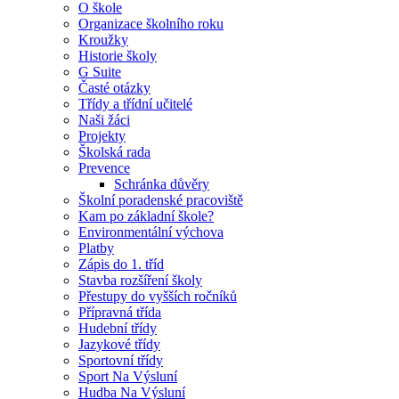
O škole
Organizace školního roku
Kroužky
Historie školy
G Suite
Časté otázky
Třídy a třídní učitelé
Naši žáci
Projekty
Školská rada
Prevence
Schránka důvěry
Školní poradenské pracoviště
Kam po základní škole?
Environmentální výchova
Platby
Zápis do 1. tříd
Stavba rozšíření školy
Přestupy do vyšších ročníků
Přípravná třída
Hudební třídy
Jazykové třídy
Sportovní třídy
Sport Na Výsluní
Hudba Na Výsluní