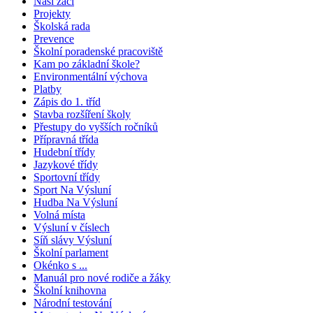
Naši žáci
Projekty
Školská rada
Prevence
Školní poradenské pracoviště
Kam po základní škole?
Environmentální výchova
Platby
Zápis do 1. tříd
Stavba rozšíření školy
Přestupy do vyšších ročníků
Přípravná třída
Hudební třídy
Jazykové třídy
Sportovní třídy
Sport Na Výsluní
Hudba Na Výsluní
Volná místa
Výsluní v číslech
Síň slávy Výsluní
Školní parlament
Okénko s ...
Manuál pro nové rodiče a žáky
Školní knihovna
Národní testování