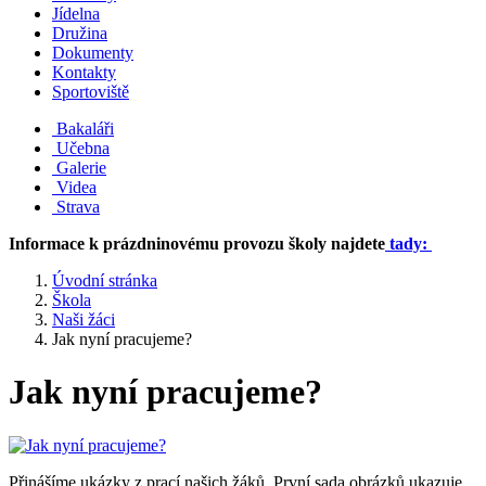
Jídelna
Družina
Dokumenty
Kontakty
Sportoviště
Bakaláři
Učebna
Galerie
Videa
Strava
Informace k prázdninovému provozu školy najdete
tady:
Úvodní stránka
Škola
Naši žáci
Jak nyní pracujeme?
Jak nyní pracujeme?
Přinášíme ukázky z prací našich žáků. První sada obrázků ukazuje,