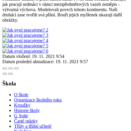
jak pracují sedmáci v rámci mezipředmětových vazeb zeměpis -
výtvarná výchova. Modelovali povrch tohoto kontinentu. Naši
druháci zase tvořili svá přání. Bouři jejich myšlenek ukazují další
obrázky.
Datum vložení:
19. 11. 2021 9:54
Datum poslední aktualizace:
19. 11. 2021 9:57
Škola
O škole
Organizace školního roku
Kroužky
Historie školy
G Suite
Časté otázky
Třídy a třídní učitelé