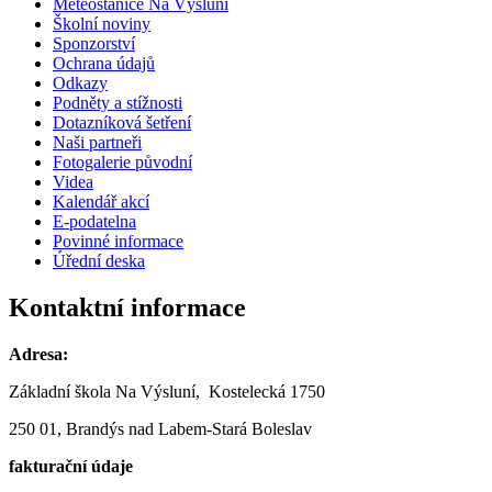
Meteostanice Na Výsluní
Školní noviny
Sponzorství
Ochrana údajů
Odkazy
Podněty a stížnosti
Dotazníková šetření
Naši partneři
Fotogalerie původní
Videa
Kalendář akcí
E-podatelna
Povinné informace
Úřední deska
Kontaktní informace
Adresa:
Základní škola Na Výsluní, Kostelecká 1750
250 01, Brandýs nad Labem-Stará Boleslav
fakturační údaje