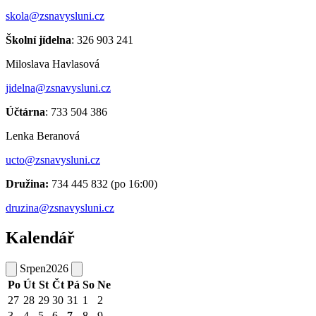
skola@zsnavysluni.cz
Školní jídelna
: 326 903 241
Miloslava Havlasová
jidelna@zsnavysluni.cz
Účtárna
: 733 504 386
Lenka Beranová
ucto@zsnavysluni.cz
Družina:
734 445 832 (po 16:00)
druzina@zsnavysluni.cz
Kalendář
Srpen
2026
Po
Út
St
Čt
Pá
So
Ne
27
28
29
30
31
1
2
3
4
5
6
7
8
9