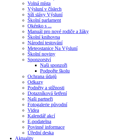
Volná místa
Výsluní v číslech
Síň slávy Výsluní
Školní parlament
Okénko s ...
Manuál pro nové rodiče a žáky
Školní knihovna
Národní testování
Meteostanice Na Výsluní
Školní noviny
Sponzorství
Naši sponzoři
Podpořte školu
Ochrana údajů
Odkazy
Podněty a stížnosti
Dotazníková šetření
Naši partneři
Fotogalerie původní
Videa
Kalendář akcí
E-podatelna
Povinné informace
Úřední deska
Aktuality