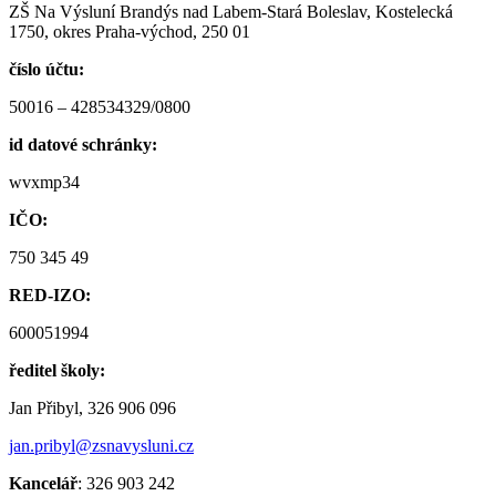
ZŠ Na Výsluní Brandýs nad Labem-Stará Boleslav, Kostelecká
1750, okres Praha-východ, 250 01
číslo účtu:
50016 – 428534329/0800
id datové schránky:
wvxmp34
IČO:
750 345 49
RED-IZO:
600051994
ředitel školy:
Jan Přibyl, 326 906 096
jan.pribyl@zsnavysluni.cz
Kancelář
: 326 903 242