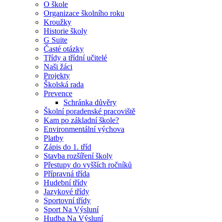
O škole
Organizace školního roku
Kroužky
Historie školy
G Suite
Časté otázky
Třídy a třídní učitelé
Naši žáci
Projekty
Školská rada
Prevence
Schránka důvěry
Školní poradenské pracoviště
Kam po základní škole?
Environmentální výchova
Platby
Zápis do 1. tříd
Stavba rozšíření školy
Přestupy do vyšších ročníků
Přípravná třída
Hudební třídy
Jazykové třídy
Sportovní třídy
Sport Na Výsluní
Hudba Na Výsluní