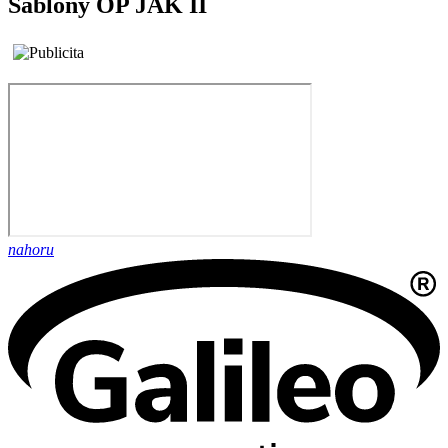
Šablony OP JAK II
nahoru