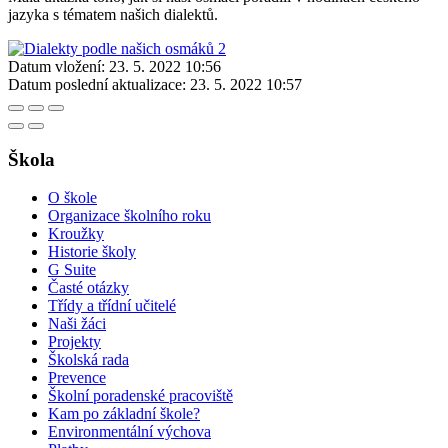
jazyka s tématem našich dialektů.
Datum vložení:
23. 5. 2022 10:56
Datum poslední aktualizace:
23. 5. 2022 10:57
Škola
O škole
Organizace školního roku
Kroužky
Historie školy
G Suite
Časté otázky
Třídy a třídní učitelé
Naši žáci
Projekty
Školská rada
Prevence
Školní poradenské pracoviště
Kam po základní škole?
Environmentální výchova