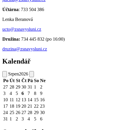
Účtárna
: 733 504 386
Lenka Beranová
ucto@zsnavysluni.cz
Družina:
734 445 832 (po 16:00)
druzina@zsnavysluni.cz
Kalendář
Srpen
2026
Po
Út
St
Čt
Pá
So
Ne
27
28
29
30
31
1
2
3
4
5
6
7
8
9
10
11
12
13
14
15
16
17
18
19
20
21
22
23
24
25
26
27
28
29
30
31
1
2
3
4
5
6