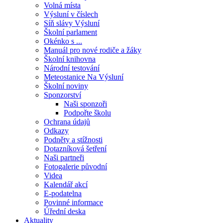
Volná místa
Výsluní v číslech
Síň slávy Výsluní
Školní parlament
Okénko s ...
Manuál pro nové rodiče a žáky
Školní knihovna
Národní testování
Meteostanice Na Výsluní
Školní noviny
Sponzorství
Naši sponzoři
Podpořte školu
Ochrana údajů
Odkazy
Podněty a stížnosti
Dotazníková šetření
Naši partneři
Fotogalerie původní
Videa
Kalendář akcí
E-podatelna
Povinné informace
Úřední deska
Aktuality