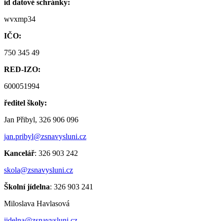
id datové schránky:
wvxmp34
IČO:
750 345 49
RED-IZO:
600051994
ředitel školy:
Jan Přibyl, 326 906 096
jan.pribyl@zsnavysluni.cz
Kancelář
: 326 903 242
skola@zsnavysluni.cz
Školní jídelna
: 326 903 241
Miloslava Havlasová
jidelna@zsnavysluni.cz