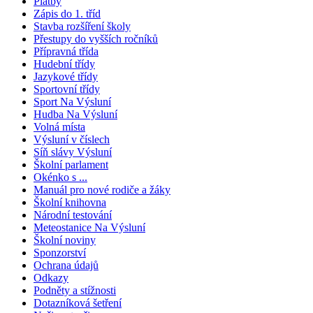
Platby
Zápis do 1. tříd
Stavba rozšíření školy
Přestupy do vyšších ročníků
Přípravná třída
Hudební třídy
Jazykové třídy
Sportovní třídy
Sport Na Výsluní
Hudba Na Výsluní
Volná místa
Výsluní v číslech
Síň slávy Výsluní
Školní parlament
Okénko s ...
Manuál pro nové rodiče a žáky
Školní knihovna
Národní testování
Meteostanice Na Výsluní
Školní noviny
Sponzorství
Ochrana údajů
Odkazy
Podněty a stížnosti
Dotazníková šetření