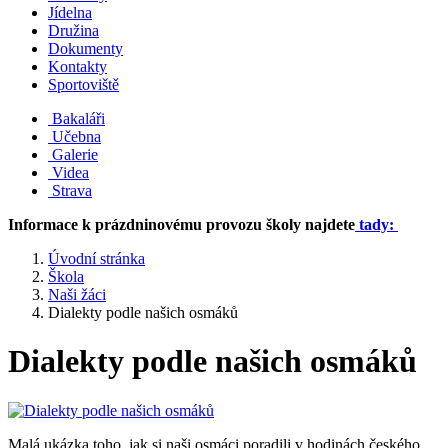
Jídelna
Družina
Dokumenty
Kontakty
Sportoviště
Bakaláři
Učebna
Galerie
Videa
Strava
Informace k prázdninovému provozu školy najdete
tady:
Úvodní stránka
Škola
Naši žáci
Dialekty podle našich osmáků
Dialekty podle našich osmáků
Malá ukázka toho, jak si naši osmáci poradili v hodinách českého