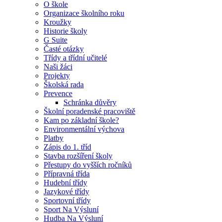
O škole
Organizace školního roku
Kroužky
Historie školy
G Suite
Časté otázky
Třídy a třídní učitelé
Naši žáci
Projekty
Školská rada
Prevence
Schránka důvěry
Školní poradenské pracoviště
Kam po základní škole?
Environmentální výchova
Platby
Zápis do 1. tříd
Stavba rozšíření školy
Přestupy do vyšších ročníků
Přípravná třída
Hudební třídy
Jazykové třídy
Sportovní třídy
Sport Na Výsluní
Hudba Na Výsluní