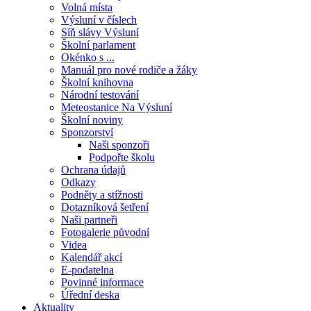
Volná místa
Výsluní v číslech
Síň slávy Výsluní
Školní parlament
Okénko s ...
Manuál pro nové rodiče a žáky
Školní knihovna
Národní testování
Meteostanice Na Výsluní
Školní noviny
Sponzorství
Naši sponzoři
Podpořte školu
Ochrana údajů
Odkazy
Podněty a stížnosti
Dotazníková šetření
Naši partneři
Fotogalerie původní
Videa
Kalendář akcí
E-podatelna
Povinné informace
Úřední deska
Aktuality