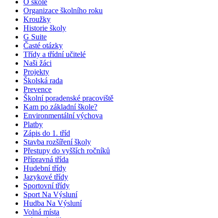
O škole
Organizace školního roku
Kroužky
Historie školy
G Suite
Časté otázky
Třídy a třídní učitelé
Naši žáci
Projekty
Školská rada
Prevence
Školní poradenské pracoviště
Kam po základní škole?
Environmentální výchova
Platby
Zápis do 1. tříd
Stavba rozšíření školy
Přestupy do vyšších ročníků
Přípravná třída
Hudební třídy
Jazykové třídy
Sportovní třídy
Sport Na Výsluní
Hudba Na Výsluní
Volná místa