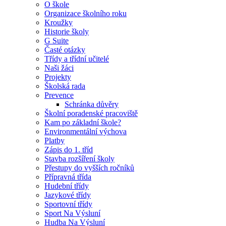
O škole
Organizace školního roku
Kroužky
Historie školy
G Suite
Časté otázky
Třídy a třídní učitelé
Naši žáci
Projekty
Školská rada
Prevence
Schránka důvěry
Školní poradenské pracoviště
Kam po základní škole?
Environmentální výchova
Platby
Zápis do 1. tříd
Stavba rozšíření školy
Přestupy do vyšších ročníků
Přípravná třída
Hudební třídy
Jazykové třídy
Sportovní třídy
Sport Na Výsluní
Hudba Na Výsluní