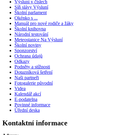
Výsluní v číslech
Síň slávy Výsluní
Školní parlament
Okénko s ...
Manuál pro nové rodiče a žáky
Školní knihovna
Národní testování
Meteostanice Na Výsluní
Školní noviny
Sponzorství
Ochrana údajů
Odkazy
Podněty a stížnosti
Dotazníková šetření
Naši partneři
Fotogalerie původní
Videa
Kalendář akcí
E-podatelna
Povinné informace
Úřední deska
Kontaktní informace