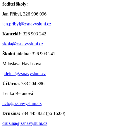
ředitel školy:
Jan Přibyl, 326 906 096
jan.pribyl@zsnavysluni.cz
Kancelář
: 326 903 242
skola@zsnavysluni.cz
Školní jídelna
: 326 903 241
Miloslava Havlasová
jidelna@zsnavysluni.cz
Účtárna
: 733 504 386
Lenka Beranová
ucto@zsnavysluni.cz
Družina:
734 445 832 (po 16:00)
druzina@zsnavysluni.cz