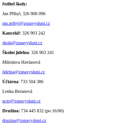
ředitel školy:
Jan Přibyl, 326 906 096
jan.pribyl@zsnavysluni.cz
Kancelář
: 326 903 242
skola@zsnavysluni.cz
Školní jídelna
: 326 903 241
Miloslava Havlasová
jidelna@zsnavysluni.cz
Účtárna
: 733 504 386
Lenka Beranová
ucto@zsnavysluni.cz
Družina:
734 445 832 (po 16:00)
druzina@zsnavysluni.cz