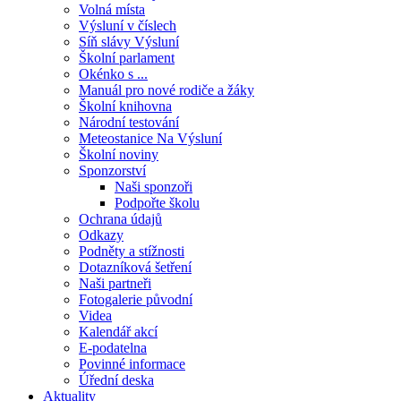
Volná místa
Výsluní v číslech
Síň slávy Výsluní
Školní parlament
Okénko s ...
Manuál pro nové rodiče a žáky
Školní knihovna
Národní testování
Meteostanice Na Výsluní
Školní noviny
Sponzorství
Naši sponzoři
Podpořte školu
Ochrana údajů
Odkazy
Podněty a stížnosti
Dotazníková šetření
Naši partneři
Fotogalerie původní
Videa
Kalendář akcí
E-podatelna
Povinné informace
Úřední deska
Aktuality