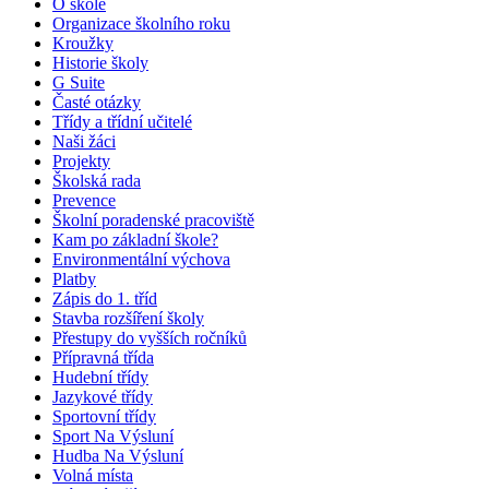
O škole
Organizace školního roku
Kroužky
Historie školy
G Suite
Časté otázky
Třídy a třídní učitelé
Naši žáci
Projekty
Školská rada
Prevence
Školní poradenské pracoviště
Kam po základní škole?
Environmentální výchova
Platby
Zápis do 1. tříd
Stavba rozšíření školy
Přestupy do vyšších ročníků
Přípravná třída
Hudební třídy
Jazykové třídy
Sportovní třídy
Sport Na Výsluní
Hudba Na Výsluní
Volná místa