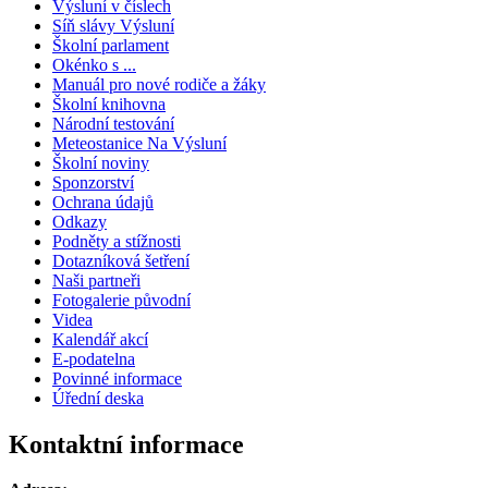
Výsluní v číslech
Síň slávy Výsluní
Školní parlament
Okénko s ...
Manuál pro nové rodiče a žáky
Školní knihovna
Národní testování
Meteostanice Na Výsluní
Školní noviny
Sponzorství
Ochrana údajů
Odkazy
Podněty a stížnosti
Dotazníková šetření
Naši partneři
Fotogalerie původní
Videa
Kalendář akcí
E-podatelna
Povinné informace
Úřední deska
Kontaktní informace