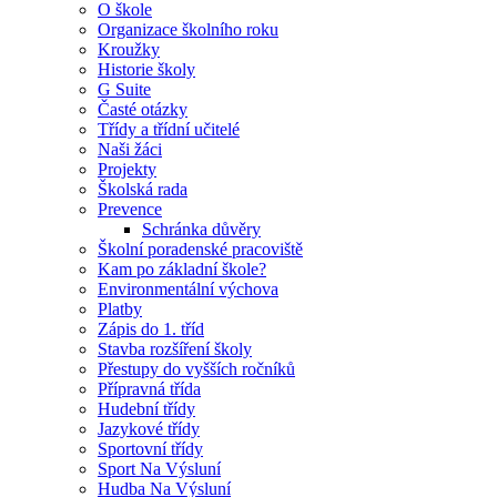
O škole
Organizace školního roku
Kroužky
Historie školy
G Suite
Časté otázky
Třídy a třídní učitelé
Naši žáci
Projekty
Školská rada
Prevence
Schránka důvěry
Školní poradenské pracoviště
Kam po základní škole?
Environmentální výchova
Platby
Zápis do 1. tříd
Stavba rozšíření školy
Přestupy do vyšších ročníků
Přípravná třída
Hudební třídy
Jazykové třídy
Sportovní třídy
Sport Na Výsluní
Hudba Na Výsluní