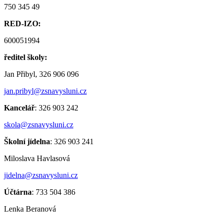
750 345 49
RED-IZO:
600051994
ředitel školy:
Jan Přibyl, 326 906 096
jan.pribyl@zsnavysluni.cz
Kancelář
: 326 903 242
skola@zsnavysluni.cz
Školní jídelna
: 326 903 241
Miloslava Havlasová
jidelna@zsnavysluni.cz
Účtárna
: 733 504 386
Lenka Beranová