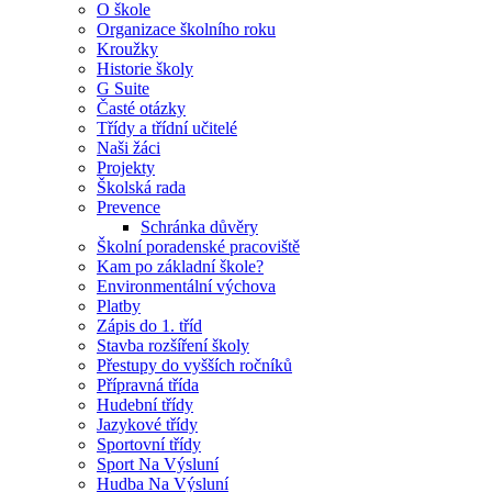
O škole
Organizace školního roku
Kroužky
Historie školy
G Suite
Časté otázky
Třídy a třídní učitelé
Naši žáci
Projekty
Školská rada
Prevence
Schránka důvěry
Školní poradenské pracoviště
Kam po základní škole?
Environmentální výchova
Platby
Zápis do 1. tříd
Stavba rozšíření školy
Přestupy do vyšších ročníků
Přípravná třída
Hudební třídy
Jazykové třídy
Sportovní třídy
Sport Na Výsluní
Hudba Na Výsluní