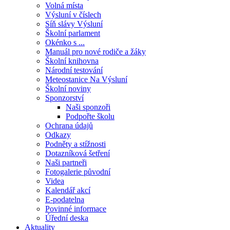
Volná místa
Výsluní v číslech
Síň slávy Výsluní
Školní parlament
Okénko s ...
Manuál pro nové rodiče a žáky
Školní knihovna
Národní testování
Meteostanice Na Výsluní
Školní noviny
Sponzorství
Naši sponzoři
Podpořte školu
Ochrana údajů
Odkazy
Podněty a stížnosti
Dotazníková šetření
Naši partneři
Fotogalerie původní
Videa
Kalendář akcí
E-podatelna
Povinné informace
Úřední deska
Aktuality