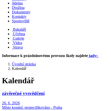
Jídelna
Družina
Dokumenty
Kontakty
Sportoviště
Bakaláři
Učebna
Galerie
Videa
Strava
Informace k prázdninovému provozu školy najdete
tady:
Úvodní stránka
Kalendář
Kalendář
závěrečné vysvědčení
26. 6. 2026
Místo konání:
nespecifikováno - Praha