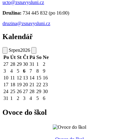
ucto@zsnavysluni.cz
Družina:
734 445 832 (po 16:00)
druzina@zsnavysluni.cz
Kalendář
Srpen
2026
Po
Út
St
Čt
Pá
So
Ne
27
28
29
30
31
1
2
3
4
5
6
7
8
9
10
11
12
13
14
15
16
17
18
19
20
21
22
23
24
25
26
27
28
29
30
31
1
2
3
4
5
6
Ovoce do škol