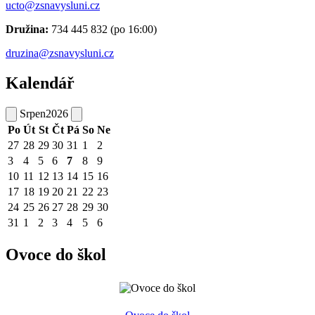
ucto@zsnavysluni.cz
Družina:
734 445 832 (po 16:00)
druzina@zsnavysluni.cz
Kalendář
Srpen
2026
Po
Út
St
Čt
Pá
So
Ne
27
28
29
30
31
1
2
3
4
5
6
7
8
9
10
11
12
13
14
15
16
17
18
19
20
21
22
23
24
25
26
27
28
29
30
31
1
2
3
4
5
6
Ovoce do škol