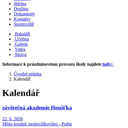
Jídelna
Družina
Dokumenty
Kontakty
Sportoviště
Bakaláři
Učebna
Galerie
Videa
Strava
Informace k prázdninovému provozu školy najdete
tady:
Úvodní stránka
Kalendář
Kalendář
závěrečná akademie Houšťka
22. 6. 2026
Místo konání:
nespecifikováno - Praha