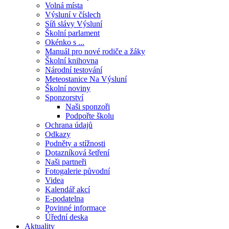
Volná místa
Výsluní v číslech
Síň slávy Výsluní
Školní parlament
Okénko s ...
Manuál pro nové rodiče a žáky
Školní knihovna
Národní testování
Meteostanice Na Výsluní
Školní noviny
Sponzorství
Naši sponzoři
Podpořte školu
Ochrana údajů
Odkazy
Podněty a stížnosti
Dotazníková šetření
Naši partneři
Fotogalerie původní
Videa
Kalendář akcí
E-podatelna
Povinné informace
Úřední deska
Aktuality