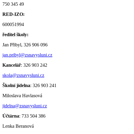
750 345 49
RED-IZO:
600051994
ředitel školy:
Jan Přibyl, 326 906 096
jan.pribyl@zsnavysluni.cz
Kancelář
: 326 903 242
skola@zsnavysluni.cz
Školní jídelna
: 326 903 241
Miloslava Havlasová
jidelna@zsnavysluni.cz
Účtárna
: 733 504 386
Lenka Beranová