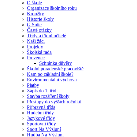
O škole
Organizace školního roku
Kroužky
Historie školy
G Suite
Časté otázky
Třídy a třídní učitelé
Naši žáci
Projekty
Školská rada
Prevence
Schránka důvěry
Školní poradenské pracoviště
Kam po základní škole?
Environmentální výchova
Platby
Zápis do 1. tříd
Stavba rozšíření školy
Přestupy do vyšších ročníků
Přípravná třída
Hudební třídy
Jazykové třídy
Sportovní třídy
Sport Na Výsluní
Hudba Na Výsluní