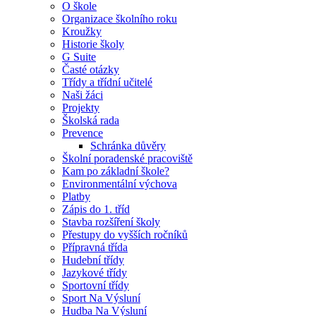
O škole
Organizace školního roku
Kroužky
Historie školy
G Suite
Časté otázky
Třídy a třídní učitelé
Naši žáci
Projekty
Školská rada
Prevence
Schránka důvěry
Školní poradenské pracoviště
Kam po základní škole?
Environmentální výchova
Platby
Zápis do 1. tříd
Stavba rozšíření školy
Přestupy do vyšších ročníků
Přípravná třída
Hudební třídy
Jazykové třídy
Sportovní třídy
Sport Na Výsluní
Hudba Na Výsluní