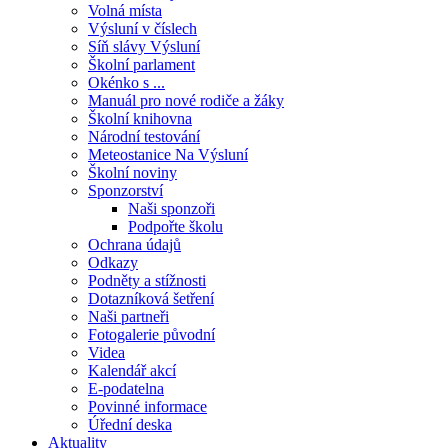
Volná místa
Výsluní v číslech
Síň slávy Výsluní
Školní parlament
Okénko s ...
Manuál pro nové rodiče a žáky
Školní knihovna
Národní testování
Meteostanice Na Výsluní
Školní noviny
Sponzorství
Naši sponzoři
Podpořte školu
Ochrana údajů
Odkazy
Podněty a stížnosti
Dotazníková šetření
Naši partneři
Fotogalerie původní
Videa
Kalendář akcí
E-podatelna
Povinné informace
Úřední deska
Aktuality