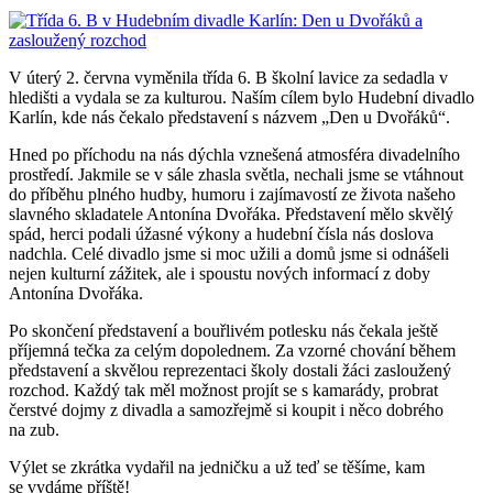
V úterý 2. června vyměnila třída 6. B školní lavice za sedadla v
hledišti a vydala se za kulturou. Naším cílem bylo Hudební divadlo
Karlín, kde nás čekalo představení s názvem „Den u Dvořáků“.
Hned po příchodu na nás dýchla vznešená atmosféra divadelního
prostředí. Jakmile se v sále zhasla světla, nechali jsme se vtáhnout
do příběhu plného hudby, humoru i zajímavostí ze života našeho
slavného skladatele Antonína Dvořáka. Představení mělo skvělý
spád, herci podali úžasné výkony a hudební čísla nás doslova
nadchla. Celé divadlo jsme si moc užili a domů jsme si odnášeli
nejen kulturní zážitek, ale i spoustu nových informací z doby
Antonína Dvořáka.
Po skončení představení a bouřlivém potlesku nás čekala ještě
příjemná tečka za celým dopolednem. Za vzorné chování během
představení a skvělou reprezentaci školy dostali žáci zasloužený
rozchod. Každý tak měl možnost projít se s kamarády, probrat
čerstvé dojmy z divadla a samozřejmě si koupit i něco dobrého
na zub.
Výlet se zkrátka vydařil na jedničku a už teď se těšíme, kam
se vydáme příště!