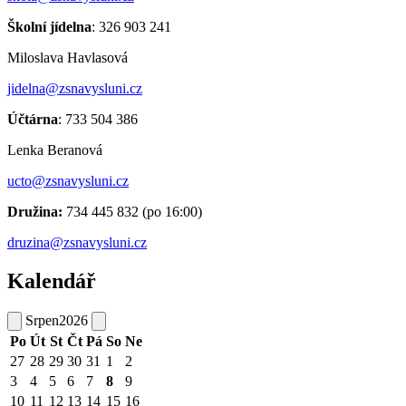
Školní jídelna
: 326 903 241
Miloslava Havlasová
jidelna@zsnavysluni.cz
Účtárna
: 733 504 386
Lenka Beranová
ucto@zsnavysluni.cz
Družina:
734 445 832 (po 16:00)
druzina@zsnavysluni.cz
Kalendář
Srpen
2026
Po
Út
St
Čt
Pá
So
Ne
27
28
29
30
31
1
2
3
4
5
6
7
8
9
10
11
12
13
14
15
16