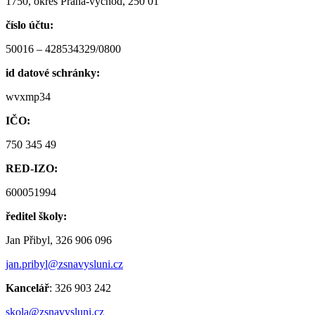
1750, okres Praha-východ, 250 01
číslo účtu:
50016 – 428534329/0800
id datové schránky:
wvxmp34
IČO:
750 345 49
RED-IZO:
600051994
ředitel školy:
Jan Přibyl, 326 906 096
jan.pribyl@zsnavysluni.cz
Kancelář
: 326 903 242
skola@zsnavysluni.cz