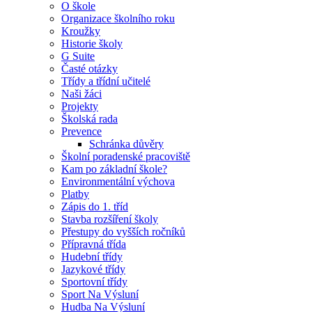
O škole
Organizace školního roku
Kroužky
Historie školy
G Suite
Časté otázky
Třídy a třídní učitelé
Naši žáci
Projekty
Školská rada
Prevence
Schránka důvěry
Školní poradenské pracoviště
Kam po základní škole?
Environmentální výchova
Platby
Zápis do 1. tříd
Stavba rozšíření školy
Přestupy do vyšších ročníků
Přípravná třída
Hudební třídy
Jazykové třídy
Sportovní třídy
Sport Na Výsluní
Hudba Na Výsluní