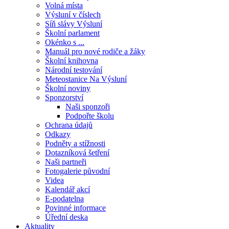
Volná místa
Výsluní v číslech
Síň slávy Výsluní
Školní parlament
Okénko s ...
Manuál pro nové rodiče a žáky
Školní knihovna
Národní testování
Meteostanice Na Výsluní
Školní noviny
Sponzorství
Naši sponzoři
Podpořte školu
Ochrana údajů
Odkazy
Podněty a stížnosti
Dotazníková šetření
Naši partneři
Fotogalerie původní
Videa
Kalendář akcí
E-podatelna
Povinné informace
Úřední deska
Aktuality