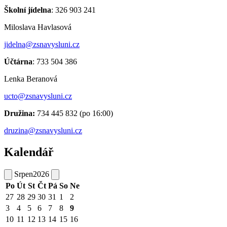
Školní jídelna
: 326 903 241
Miloslava Havlasová
jidelna@zsnavysluni.cz
Účtárna
: 733 504 386
Lenka Beranová
ucto@zsnavysluni.cz
Družina:
734 445 832 (po 16:00)
druzina@zsnavysluni.cz
Kalendář
Srpen
2026
Po
Út
St
Čt
Pá
So
Ne
27
28
29
30
31
1
2
3
4
5
6
7
8
9
10
11
12
13
14
15
16