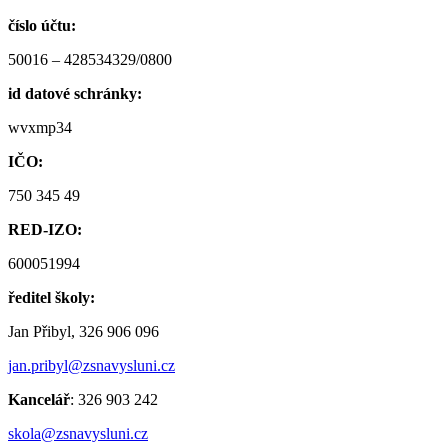
číslo účtu:
50016 – 428534329/0800
id datové schránky:
wvxmp34
IČO:
750 345 49
RED-IZO:
600051994
ředitel školy:
Jan Přibyl, 326 906 096
jan.pribyl@zsnavysluni.cz
Kancelář
: 326 903 242
skola@zsnavysluni.cz