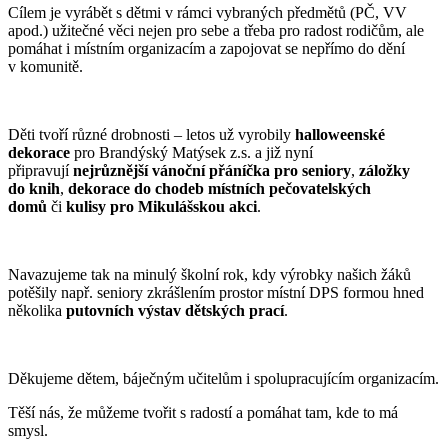
Cílem je vyrábět s dětmi v rámci vybraných předmětů (PČ, VV
apod.) užitečné věci nejen pro sebe a třeba pro radost rodičům, ale
pomáhat i místním organizacím a zapojovat se nepřímo do dění
v komunitě.
Děti tvoří různé drobnosti – letos už vyrobily
halloweenské
dekorace
pro Brandýský Matýsek z.s. a již nyní
připravují
nejrůznější vánoční přáníčka pro seniory
,
záložky
do knih
,
dekorace
do chodeb místních pečovatelských
domů
či
kulisy pro Mikulášskou akci
.
Navazujeme tak na minulý školní rok, kdy výrobky našich žáků
potěšily např. seniory zkrášlením prostor místní DPS formou hned
několika
putovních výstav dětských prací
.
Děkujeme dětem, báječným učitelům i spolupracujícím organizacím.
Těší nás, že můžeme tvořit s radostí a pomáhat tam, kde to má
smysl.