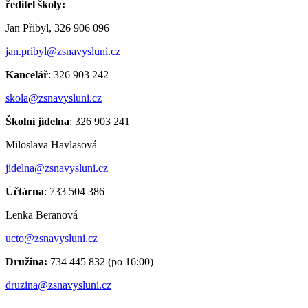
ředitel školy:
Jan Přibyl, 326 906 096
jan.pribyl@zsnavysluni.cz
Kancelář
: 326 903 242
skola@zsnavysluni.cz
Školní jídelna
: 326 903 241
Miloslava Havlasová
jidelna@zsnavysluni.cz
Účtárna
: 733 504 386
Lenka Beranová
ucto@zsnavysluni.cz
Družina:
734 445 832 (po 16:00)
druzina@zsnavysluni.cz