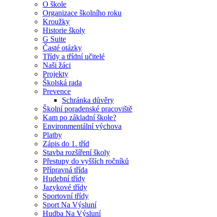
O škole
Organizace školního roku
Kroužky
Historie školy
G Suite
Časté otázky
Třídy a třídní učitelé
Naši žáci
Projekty
Školská rada
Prevence
Schránka důvěry
Školní poradenské pracoviště
Kam po základní škole?
Environmentální výchova
Platby
Zápis do 1. tříd
Stavba rozšíření školy
Přestupy do vyšších ročníků
Přípravná třída
Hudební třídy
Jazykové třídy
Sportovní třídy
Sport Na Výsluní
Hudba Na Výsluní