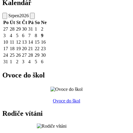
Kalendář
Srpen
2026
Po
Út
St
Čt
Pá
So
Ne
27
28
29
30
31
1
2
3
4
5
6
7
8
9
10
11
12
13
14
15
16
17
18
19
20
21
22
23
24
25
26
27
28
29
30
31
1
2
3
4
5
6
Ovoce do škol
Ovoce do škol
Rodiče vítáni