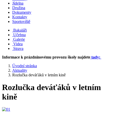
Jídelna
Družina
Dokumenty
Kontakty
Sportoviště
Bakaláři
Učebna
Galerie
Videa
Strava
Informace k prázdninovému provozu školy najdete
tady:
Úvodní stránka
Aktuality
Rozlučka deváťáků v letním kině
Rozlučka deváťáků v letním
kině