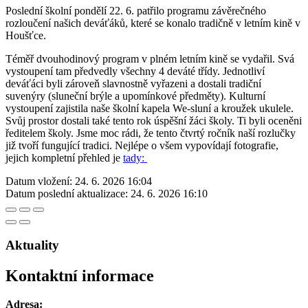
Poslední školní pondělí 22. 6. patřilo programu závěrečného
rozloučení našich deváťáků, které se konalo tradičně v letním kině v
Houšťce.
Téměř dvouhodinový program v plném letním kině se vydařil. Svá
vystoupení tam předvedly všechny 4 deváté třídy. Jednotliví
deváťáci byli zároveň slavnostně vyřazeni a dostali tradiční
suvenýry (sluneční brýle a upomínkové předměty). Kulturní
vystoupení zajistila naše školní kapela We-sluní a kroužek ukulele.
Svůj prostor dostali také tento rok úspěšní žáci školy. Ti byli oceněni
ředitelem školy. Jsme moc rádi, že tento čtvrtý ročník naší rozlučky
již tvoří fungující tradici. Nejlépe o všem vypovídají fotografie,
jejich kompletní přehled je
tady:
Datum vložení:
24. 6. 2026 16:04
Datum poslední aktualizace:
24. 6. 2026 16:10
Aktuality
Kontaktní informace
Adresa: