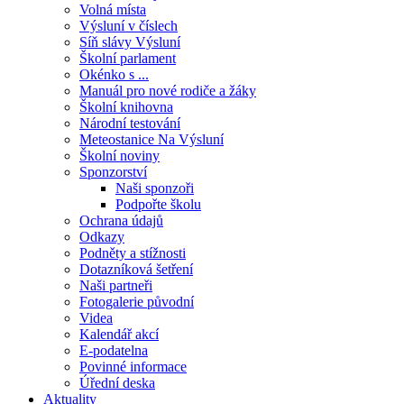
Volná místa
Výsluní v číslech
Síň slávy Výsluní
Školní parlament
Okénko s ...
Manuál pro nové rodiče a žáky
Školní knihovna
Národní testování
Meteostanice Na Výsluní
Školní noviny
Sponzorství
Naši sponzoři
Podpořte školu
Ochrana údajů
Odkazy
Podněty a stížnosti
Dotazníková šetření
Naši partneři
Fotogalerie původní
Videa
Kalendář akcí
E-podatelna
Povinné informace
Úřední deska
Aktuality