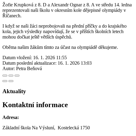
Žofie Krupková z 8. D a Alexandr Ognar z 8. A ve středu 14. ledna
reprezentovali naši školu v okresním kole dějepisné olympiády v
Říčanech.
I když se naši žáci neprobojovali na přední příčky a do krajského
kola, jejich výsledky napovídají, že se v příštích školních letech
mohou dočkat ještě větších úspěchů.
Oběma našim žákům tímto za účast na olympiádě děkujeme.
Datum vložení:
16. 1. 2026 11:55
Datum poslední aktualizace:
16. 1. 2026 13:03
Autor:
Petra Beňová
Aktuality
Kontaktní informace
Adresa:
Základní škola Na Výsluní, Kostelecká 1750