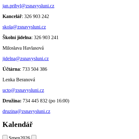
jan.pribyl@zsnavysluni.cz
Kancelář
: 326 903 242
skola@zsnavysluni.cz
Školní jídelna
: 326 903 241
Miloslava Havlasová
jidelna@zsnavysluni.cz
Účtárna
: 733 504 386
Lenka Beranová
ucto@zsnavysluni.cz
Družina:
734 445 832 (po 16:00)
druzina@zsnavysluni.cz
Kalendář
Srpen
2026