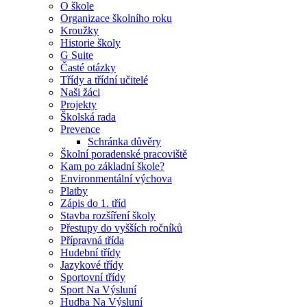
O škole
Organizace školního roku
Kroužky
Historie školy
G Suite
Časté otázky
Třídy a třídní učitelé
Naši žáci
Projekty
Školská rada
Prevence
Schránka důvěry
Školní poradenské pracoviště
Kam po základní škole?
Environmentální výchova
Platby
Zápis do 1. tříd
Stavba rozšíření školy
Přestupy do vyšších ročníků
Přípravná třída
Hudební třídy
Jazykové třídy
Sportovní třídy
Sport Na Výsluní
Hudba Na Výsluní