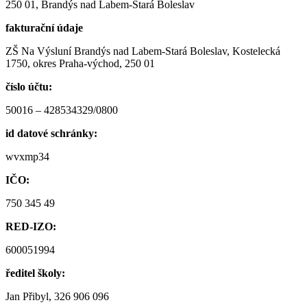
250 01, Brandýs nad Labem-Stará Boleslav
fakturační údaje
ZŠ Na Výsluní Brandýs nad Labem-Stará Boleslav, Kostelecká
1750, okres Praha-východ, 250 01
číslo účtu:
50016 – 428534329/0800
id datové schránky:
wvxmp34
IČO:
750 345 49
RED-IZO:
600051994
ředitel školy:
Jan Přibyl, 326 906 096