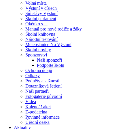
Volná místa
Výsluní v číslech
Síň slávy Výsluní
Školní parlament
Okénko s ...
Manuál pro nové rodiče a žáky
Školní knihovna
Národní testování
Meteostanice Na Výsluní
Školní noviny
Sponzorství
Naši sponzoři
Podpořte školu
Ochrana údajů
Odkazy
Podněty a stížnosti
Dotazníková šetření
Naši partneři
Fotogalerie původní
Videa
Kalendář akcí
E-podatelna
Povinné informace
Úřední deska
Aktuality