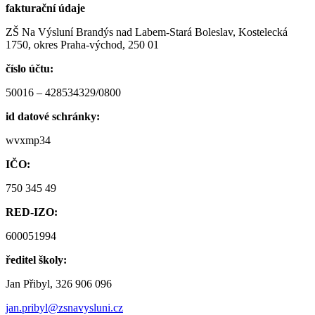
fakturační údaje
ZŠ Na Výsluní Brandýs nad Labem-Stará Boleslav, Kostelecká
1750, okres Praha-východ, 250 01
číslo účtu:
50016 – 428534329/0800
id datové schránky:
wvxmp34
IČO:
750 345 49
RED-IZO:
600051994
ředitel školy:
Jan Přibyl, 326 906 096
jan.pribyl@zsnavysluni.cz