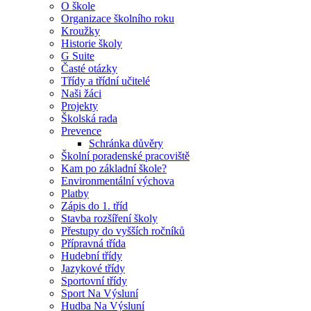
O škole
Organizace školního roku
Kroužky
Historie školy
G Suite
Časté otázky
Třídy a třídní učitelé
Naši žáci
Projekty
Školská rada
Prevence
Schránka důvěry
Školní poradenské pracoviště
Kam po základní škole?
Environmentální výchova
Platby
Zápis do 1. tříd
Stavba rozšíření školy
Přestupy do vyšších ročníků
Přípravná třída
Hudební třídy
Jazykové třídy
Sportovní třídy
Sport Na Výsluní
Hudba Na Výsluní