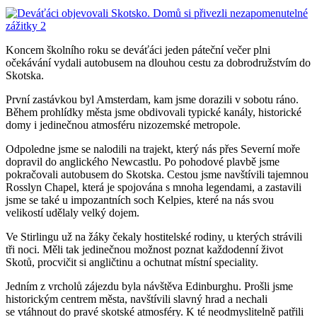
Koncem školního roku se deváťáci jeden páteční večer plni
očekávání vydali autobusem na dlouhou cestu za dobrodružstvím do
Skotska.
První zastávkou byl Amsterdam, kam jsme dorazili v sobotu ráno.
Během prohlídky města jsme obdivovali typické kanály, historické
domy i jedinečnou atmosféru nizozemské metropole.
Odpoledne jsme se nalodili na trajekt, který nás přes Severní moře
dopravil do anglického Newcastlu. Po pohodové plavbě jsme
pokračovali autobusem do Skotska. Cestou jsme navštívili tajemnou
Rosslyn Chapel, která je spojována s mnoha legendami, a zastavili
jsme se také u impozantních soch Kelpies, které na nás svou
velikostí udělaly velký dojem.
Ve Stirlingu už na žáky čekaly hostitelské rodiny, u kterých strávili
tři noci. Měli tak jedinečnou možnost poznat každodenní život
Skotů, procvičit si angličtinu a ochutnat místní speciality.
Jedním z vrcholů zájezdu byla návštěva Edinburghu. Prošli jsme
historickým centrem města, navštívili slavný hrad a nechali
se vtáhnout do pravé skotské atmosféry. K té neodmyslitelně patřili