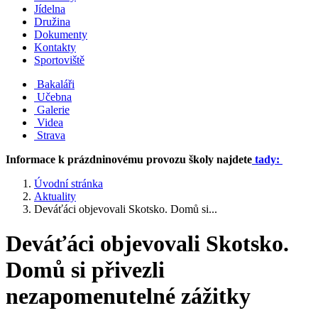
Jídelna
Družina
Dokumenty
Kontakty
Sportoviště
Bakaláři
Učebna
Galerie
Videa
Strava
Informace k prázdninovému provozu školy najdete
tady:
Úvodní stránka
Aktuality
Deváťáci objevovali Skotsko. Domů si...
Deváťáci objevovali Skotsko.
Domů si přivezli
nezapomenutelné zážitky