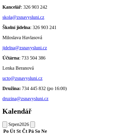
Kancelář
: 326 903 242
skola@zsnavysluni.cz
Školní jídelna
: 326 903 241
Miloslava Havlasová
jidelna@zsnavysluni.cz
Účtárna
: 733 504 386
Lenka Beranová
ucto@zsnavysluni.cz
Družina:
734 445 832 (po 16:00)
druzina@zsnavysluni.cz
Kalendář
Srpen
2026
Po
Út
St
Čt
Pá
So
Ne