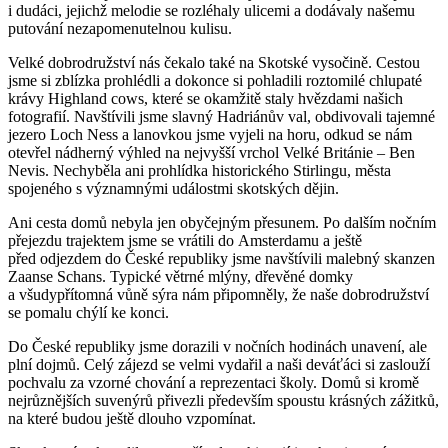
i dudáci, jejichž melodie se rozléhaly ulicemi a dodávaly našemu
putování nezapomenutelnou kulisu.
Velké dobrodružství nás čekalo také na Skotské vysočině. Cestou
jsme si zblízka prohlédli a dokonce si pohladili roztomilé chlupaté
krávy Highland cows, které se okamžitě staly hvězdami našich
fotografií. Navštívili jsme slavný Hadriánův val, obdivovali tajemné
jezero Loch Ness a lanovkou jsme vyjeli na horu, odkud se nám
otevřel nádherný výhled na nejvyšší vrchol Velké Británie – Ben
Nevis. Nechyběla ani prohlídka historického Stirlingu, města
spojeného s významnými událostmi skotských dějin.
Ani cesta domů nebyla jen obyčejným přesunem. Po dalším nočním
přejezdu trajektem jsme se vrátili do Amsterdamu a ještě
před odjezdem do České republiky jsme navštívili malebný skanzen
Zaanse Schans. Typické větrné mlýny, dřevěné domky
a všudypřítomná vůně sýra nám připomněly, že naše dobrodružství
se pomalu chýlí ke konci.
Do České republiky jsme dorazili v nočních hodinách unavení, ale
plní dojmů. Celý zájezd se velmi vydařil a naši deváťáci si zaslouží
pochvalu za vzorné chování a reprezentaci školy. Domů si kromě
nejrůznějších suvenýrů přivezli především spoustu krásných zážitků,
na které budou ještě dlouho vzpomínat.