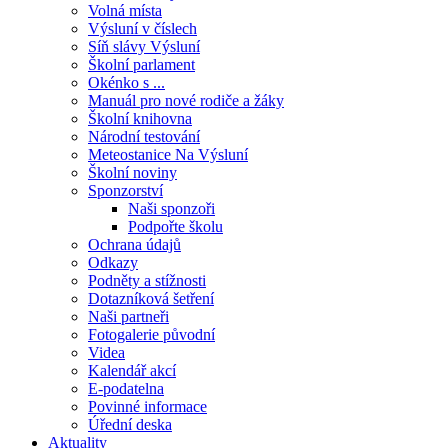
Volná místa
Výsluní v číslech
Síň slávy Výsluní
Školní parlament
Okénko s ...
Manuál pro nové rodiče a žáky
Školní knihovna
Národní testování
Meteostanice Na Výsluní
Školní noviny
Sponzorství
Naši sponzoři
Podpořte školu
Ochrana údajů
Odkazy
Podněty a stížnosti
Dotazníková šetření
Naši partneři
Fotogalerie původní
Videa
Kalendář akcí
E-podatelna
Povinné informace
Úřední deska
Aktuality